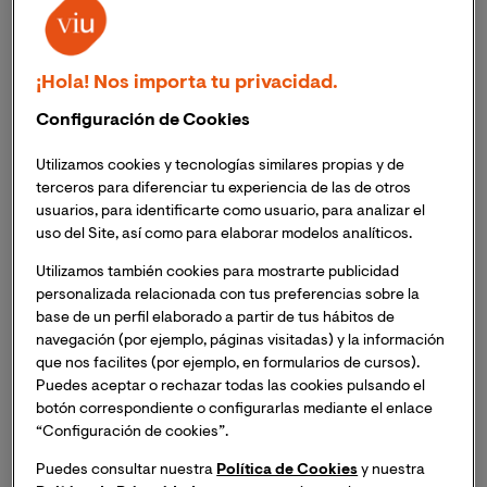
persona, especialmente en los niños de corta edad
y
más aún si tienen
necesidades educativas especiales
(NEE)
o algún tipo de trastorno del espectro autista
¡Hola! Nos importa tu privacidad.
(TEA). Un correcto aprendizaje por imitación y
observación es una buena garantía para el correcto
Configuración de Cookies
desarrollo físico, psicológico y verbal de los alumnos y
alumnas.
Utilizamos cookies y tecnologías similares propias y de
terceros para diferenciar tu experiencia de las de otros
usuarios, para identificarte como usuario, para analizar el
uso del Site, así como para elaborar modelos analíticos.
Utilizamos también cookies para mostrarte publicidad
personalizada relacionada con tus preferencias sobre la
base de un perfil elaborado a partir de tus hábitos de
navegación (por ejemplo, páginas visitadas) y la información
que nos facilites (por ejemplo, en formularios de cursos).
Puedes aceptar o rechazar todas las cookies pulsando el
botón correspondiente o configurarlas mediante el enlace
“Configuración de cookies”.
Puedes consultar nuestra
Política de Cookies
y nuestra