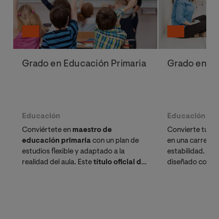
Grado en Educación Primaria
Grado en Ed
Educación
Educación
Conviértete en
maestro de
Convierte tu pa
educación primaria
con un plan de
en una carrera 
estudios flexible y adaptado a la
estabilidad. Es
realidad del aula. Este
título oficial de
diseñado combin
maestro
te ofrece las 5 menciones con
académica con la
mayor empleabilidad del sector
necesitas. Si ya
educativo.
solicita tu reco
gratuito y term
tiempo