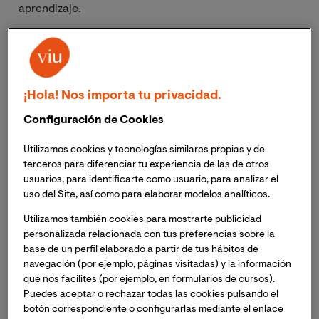
aprendizaje.
Relación aprendizaje y memoria
Aprendizaje y memoria
son conceptos ensamblados:
¡Hola! Nos importa tu privacidad.
el aprendizaje constituye la adquisición de
Configuración de Cookies
conocimientos, y solo podemos determinar que existe
si, con el paso del tiempo, dichos conocimientos se
Utilizamos cookies y tecnologías similares propias y de
conservan en la memoria. Pero esto no confirma el
terceros para diferenciar tu experiencia de las de otros
hecho de que aprendamos a base de retener, pues, si el
usuarios, para identificarte como usuario, para analizar el
tiempo juega un papel determinante en el proceso,
uso del Site, así como para elaborar modelos analíticos.
todavía queda por preguntarnos:
¿durante cuánto 
Utilizamos también cookies para mostrarte publicidad
tiempo hemos de memorizar los conocimientos para 
personalizada relacionada con tus preferencias sobre la
poder decir que los hemos aprendido?
base de un perfil elaborado a partir de tus hábitos de
navegación (por ejemplo, páginas visitadas) y la información
Sería conveniente cambiar la forma de relacionar la
que nos facilites (por ejemplo, en formularios de cursos).
memoria con el aprendizaje. Este último se encargaría
Puedes aceptar o rechazar todas las cookies pulsando el
de introducir los datos en el cerebro y la memoria de
botón correspondiente o configurarlas mediante el enlace