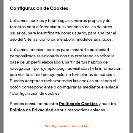
Descarga nuestra guía gratuita: Formación
Configuración de Cookies
en tecnología. Conoce las disciplinas que
seguirán demandando profesionales tras la
Utilizamos cookies y tecnologías similares propias y de
terceros para diferenciar tu experiencia de las de otros
cuarta revolución industrial
usuarios, para identificarte como usuario, para analizar el
uso del Site, así como para elaborar modelos analíticos.
¿Por qué es importante la
Utilizamos también cookies para mostrarte publicidad
analítica web?
personalizada relacionada con tus preferencias sobre la
base de un perfil elaborado a partir de tus hábitos de
navegación (por ejemplo, páginas visitadas) y la información
La analítica web comenzó siendo una herramienta para
que nos facilites (por ejemplo, en formularios de cursos).
enumerar las visitas que se iban dando en una web en
Puedes aceptar o rechazar todas las cookies pulsando el
un periodo de tiempo establecido por el negocio. Sin
botón correspondiente o configurarlas mediante el enlace
embargo,
esta técnica de medición ha ido
“Configuración de cookies”.
evolucionando
y ahora no se utiliza para conocer el
Puedes consultar nuestra
Política de Cookies
y nuestra
tráfico existente en nuestra página, si no para recopilar
Política de Privacidad
en sus respectivos enlaces.
información a través de la cual podamos entender el
por qué se produce ese tráfico y posteriormente
Configuración de cookies
analizarlo para optimizarla web.