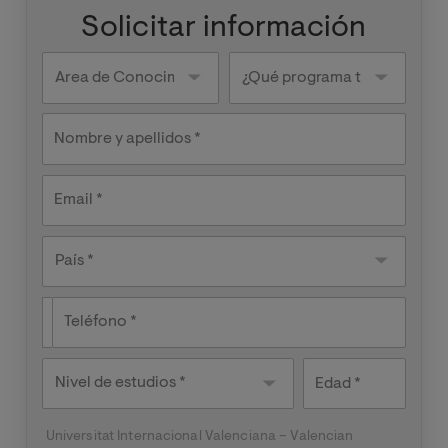
Solicitar información
Knowledge
¿Qué
areas
programa
te
interesa?
Nombre y apellidos
Email
País
País *
Teléfono
Nivel de
Edad
estudios
Universitat Internacional Valenciana – Valencian