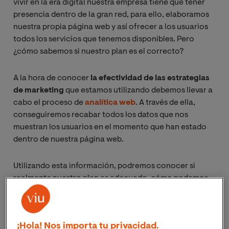
vivir en la era digital nuestra empresa tiene que tener
presencia dentro de la gran red, para ello, elaboramos
nuestra propia página web y así ofrecer a los usuarios
todos los servicios que tenemos disponibles. Pero
¿cómo sabemos si nuestro plan es el correcto?
A la hora de conocer
la efectividad de las estrategias
de marketing
que estamos utilizando debemos llevar a
cabo el proceso de
analítica web
. A través de ella,
conseguiremos recabar todos los datos que nos
muestran los usuarios en el momento que han estado
dentro de nuestra página web.
Utilizando esta información, podremos conocer si
realmente nuestro plan es adecuado, cómo podemos
mejorarlo, cuáles son las carencias que necesita la web
y además, establecer nuestro público objetivo dentro
de nuestro negocio.
¡Hola! Nos importa tu privacidad.