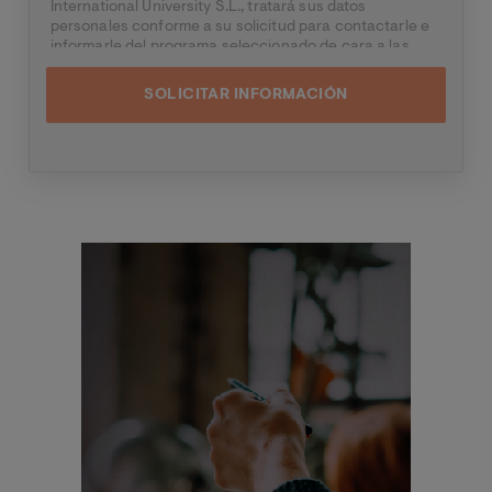
International University S.L., tratará sus datos
personales conforme a su solicitud para contactarle e
informarle del programa seleccionado de cara a las
dos próximas convocatorias del mismo, pudiendo
contactar con usted a través de medios electrónicos
(
WhatsApp
y/o correo electrónico) y por medios
telefónicos, siendo eliminados una vez facilitada dicha
información y/o transcurridas las citadas
convocatorias.
Ud. podrá ejercer los derechos de acceso, supresión,
rectificación, oposición, limitación y portabilidad,
mediante carta a Universitat Internacional Valenciana
Imagen
– Valencian International University S.L. - Apartado de
Correos 221 de Barcelona, o remitiendo un email a
rgp
d@universidadviu.com
. Asimismo, cuando lo
considere oportuno podrá presentar una reclamación
ante la Agencia Española de protección de datos.
Podrá ponerse en contacto con nuestro Delegado de
Protección de Datos mediante escrito dirigido a
dpo@
planeta.es
o a Grupo Planeta, At.: Delegado de
Protección de Datos, Avda. Diagonal 662-664, 08034
Barcelona.