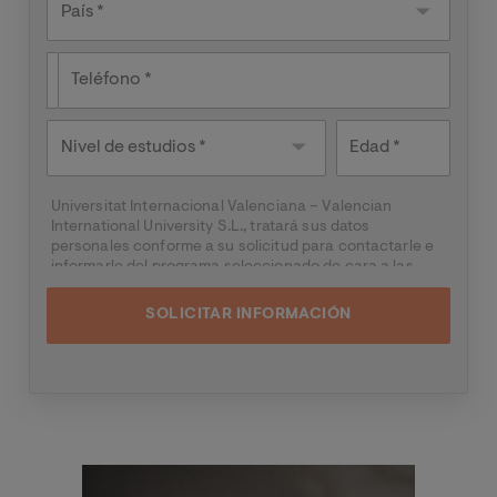
País *
Teléfono
Nivel de
Edad
estudios
Universitat Internacional Valenciana – Valencian
International University S.L., tratará sus datos
personales conforme a su solicitud para contactarle e
informarle del programa seleccionado de cara a las
dos próximas convocatorias del mismo, pudiendo
contactar con usted a través de medios electrónicos
(
WhatsApp
y/o correo electrónico) y por medios
telefónicos, siendo eliminados una vez facilitada dicha
información y/o transcurridas las citadas
convocatorias.
Ud. podrá ejercer los derechos de acceso, supresión,
rectificación, oposición, limitación y portabilidad,
mediante carta a Universitat Internacional Valenciana
Imagen
– Valencian International University S.L. - Apartado de