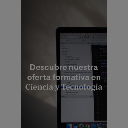
Correos 221 de Barcelona, o remitiendo un email a
rgp
d@universidadviu.com
. Asimismo, cuando lo
considere oportuno podrá presentar una reclamación
ante la Agencia Española de protección de datos.
Podrá ponerse en contacto con nuestro Delegado de
Protección de Datos mediante escrito dirigido a
dpo@
planeta.es
o a Grupo Planeta, At.: Delegado de
Protección de Datos, Avda. Diagonal 662-664, 08034
Barcelona.