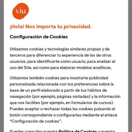
condiciones de nuestros equipos, por ejemplo. Hay
teléfonos de gama baja que no están preparados para
operar con redes de cuarta generación. Y lo mismo se
puede decir de otros dispositivos que utilizan una
¡Hola! Nos importa tu privacidad.
tarjeta SIM para comunicarse.
Configuración de Cookies
Por tanto, lo primero que debe mirarse antes de decidir
Utilizamos cookies y tecnologías similares propias y de
3G o 4G es si disponemos de un dispositivo adaptado a
terceros para diferenciar tu experiencia de las de otros
usuarios, para identificarte como usuario, para analizar el
esta red. Con que uno solo de los que tenemos no sea
uso del Site, así como para elaborar modelos analíticos.
capaz de conectarse, habrá que conformarse con una
generación inferior. Aunque tampoco significa que sea
Utilizamos también cookies para mostrarte publicidad
peor.
personalizada relacionada con tus preferencias sobre la
base de un perfil elaborado a partir de tus hábitos de
navegación (por ejemplo, páginas visitadas) y la información
Un ejemplo lo tenemos en
los modems USB
que se
que nos facilites (por ejemplo, en formularios de cursos).
usan para conectar un ordenador en zonas en las que
el
Puedes aceptar o rechazar todas las cookies pulsando el
WiFi
no está disponible. Puede que nos parezca
botón correspondiente o configurarlas mediante el enlace
extraño, especialmente en las grandes áreas urbanas.
“Configuración de cookies”.
Pero no todas las ciudades cuentan con este tipo de
Puedes consultar nuestra
Política de Cookies
y nuestra