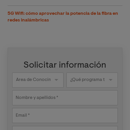
5G Wifi: cómo aprovechar la potencia de la fibra en
redes inalámbricas
Solicitar información
Knowledge
¿Qué
areas
programa
te
interesa?
Nombre y apellidos
Email
País