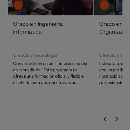
Grado en Ingeniería
Grado en In
Informática
Organización
Ciencia y Tecnología
Ciencia y Tec
Conviértete en un perfil imprescindible
Lidera la trans
en la era digital. Este programa te
con un perfil hí
ofrece una formación oficial y flexible,
Formación dise
diseñada para que construyas una
profesionales: 
carrera profesional sólida en el sector
reales, laborator
tecnológico.
software profes