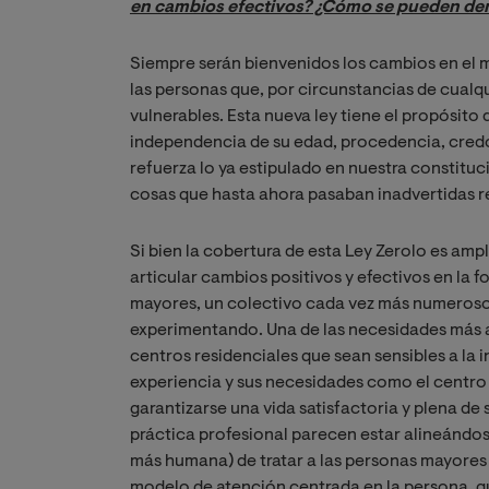
en cambios efectivos? ¿Cómo se pueden dem
Siempre serán bienvenidos los cambios en el m
las personas que, por circunstancias de cualqui
vulnerables. Esta nueva ley tiene el propósito 
independencia de su edad, procedencia, credo
refuerza lo ya estipulado en nuestra constituc
cosas que hasta ahora pasaban inadvertidas r
Si bien la cobertura de esta Ley Zerolo es amp
articular cambios positivos y efectivos en la 
mayores, un colectivo cada vez más numeros
experimentando. Una de las necesidades más a
centros residenciales que sean sensibles a la
experiencia y sus necesidades como el centro 
garantizarse una vida satisfactoria y plena de s
práctica profesional parecen estar alineándo
más humana) de tratar a las personas mayores
modelo de atención centrada en la persona, que