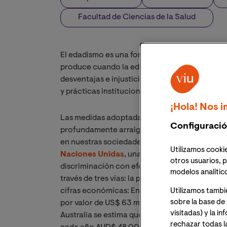
Facultad de Ciencias de la Salud
El edadismo es una forma de discriminación b
produce cuando la edad se utiliza para categor
desventajas e injusticias. Puede adoptar much
y prácticas institucionales que perpetúan cre
¡Hola! Nos i
Las medidas adoptadas durante la peor etapa 
Configuració
profundamente arraigado que está el edadismo
en nuestras sociedades y las instituciones qu
Utilizamos cookie
Naciones Unidas
, una de cada dos personas e
otros usuarios, p
discriminación con efectos masivos y múltiples
modelos analític
través de tres vías: la psicológica, la conduct
cifras económicas: En EEUU, se calcula que e
Utilizamos tambi
sobre la base de 
por valor de US$ 63 millones en tratamientos 
visitadas) y la i
Australia se estima que si un 5% más de person
rechazar todas l