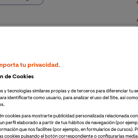
asada en la edad. La ONU explica que “El edadismo se
izar y dividir a las personas provocando daños,
as formas, como prejuicios, discriminación y políticas
encias estereotipadas.”
mporta tu privacidad.
de la pandemia, pusieron en evidencia lo
n de Cookies
, en especial hacia la población de personas mayores,
e las gobiernan. De hecho, según
un informe de
s y tecnologías similares propias y de terceros para diferenciar tu e
n el mundo tiene actitudes edadistas. Es un tipo de
ara identificarte como usuario, para analizar el uso del Site, así com
, que afecta la salud de sus víctimas principalmente a
os.
ual y la fisiológica. Estos daños se traducen, además, en
l edadismo ha generado en un año costos adicionales
én cookies para mostrarte publicidad personalizada relacionada con
un perfil elaborado a partir de tus hábitos de navegación (por ejemp
de una amplia gama de problemas de salud; y en
nformación que nos facilites (por ejemplo, en formularios de cursos).
as de más de 54 años tuviera trabajo, se generarían
as cookies pulsando el botón correspondiente o configurarlas median