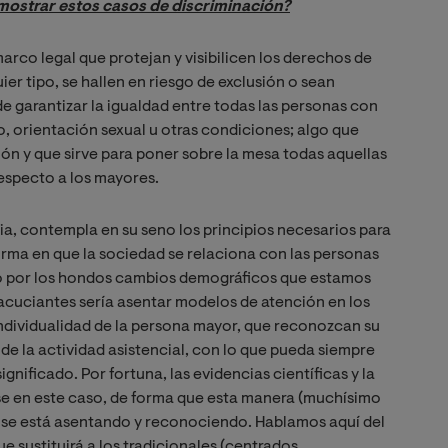
ostrar estos casos de discriminación?
arco legal que protejan y visibilicen los derechos de
er tipo, se hallen en riesgo de exclusión o sean
de garantizar la igualdad entre todas las personas con
, orientación sexual u otras condiciones; algo que
ión y que sirve para poner sobre la mesa todas aquellas
especto a los mayores.
lia, contempla en su seno los principios necesarios para
forma en que la sociedad se relaciona con las personas
o por los hondos cambios demográficos que estamos
cuciantes sería asentar modelos de atención en los
 individualidad de la persona mayor, que reconozcan su
de la actividad asistencial, con lo que pueda siempre
ignificado. Por fortuna, las evidencias científicas y la
se en este caso, de forma que esta manera (muchísimo
 se está asentando y reconociendo. Hablamos aquí del
 sustituirá a los tradicionales (centrados