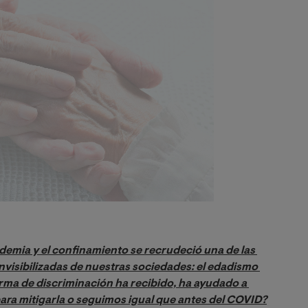
emia y el confinamiento se recrudeció una de las 
visibilizadas de nuestras sociedades: el edadismo 
orma de discriminación ha recibido, ha ayudado a 
para mitigarla o seguimos igual que antes del COVID?