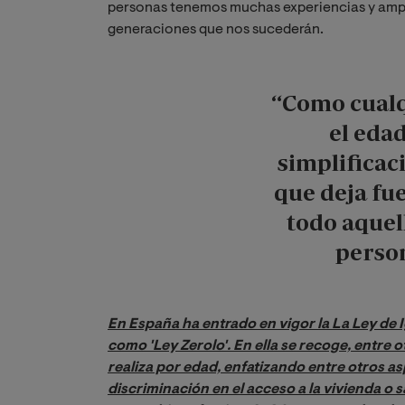
personas tenemos muchas experiencias y ampl
generaciones que nos sucederán.
“Como cualq
el eda
simplificac
que deja fu
todo aquel
person
En España ha entrado en vigor la La Ley de 
como 'Ley Zerolo'. En ella se recoge, entre 
realiza por edad, enfatizando entre otros asp
discriminación en el acceso a la vivienda o 