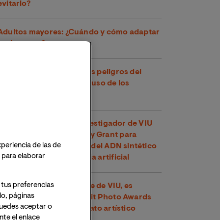
evitarlo?
Adultos mayores: ¿Cuándo y cómo adaptar
los hogares?
Salud mental en RRSS: los peligros del
autodiagnóstico y el mal uso de los
términos clínicos
El Dr. Adrián Villalba, investigador de VIU
obtiene una ERC Synergy Grant para
xperiencia de las de
analizar el impacto ético del ADN sintético
o para elaborar
generado con inteligencia artificial
 tus preferencias
Carmen Pascual, docente de VIU, es
lo, páginas
reconocida en los Portrait Photo Awards
 Puedes aceptar o
por su excelencia en retrato artístico
te el enlace