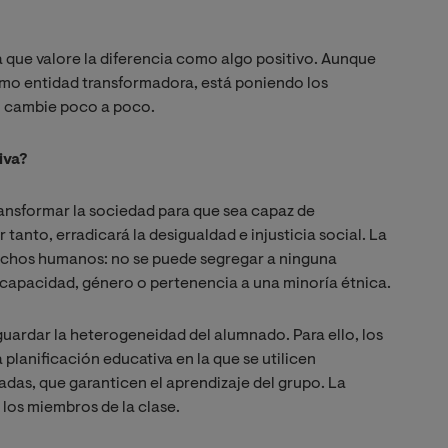
 que valore la diferencia como algo positivo. Aunque
omo entidad transformadora, está poniendo los
o cambie poco a poco.
iva?
ransformar la sociedad para que sea capaz de
 tanto, erradicará la desigualdad e injusticia social. La
rechos humanos: no se puede segregar a ninguna
iscapacidad, género o pertenencia a una minoría étnica.
guardar la heterogeneidad del alumnado. Para ello, los
lanificación educativa en la que se utilicen
das, que garanticen el aprendizaje del grupo. La
 los miembros de la clase.