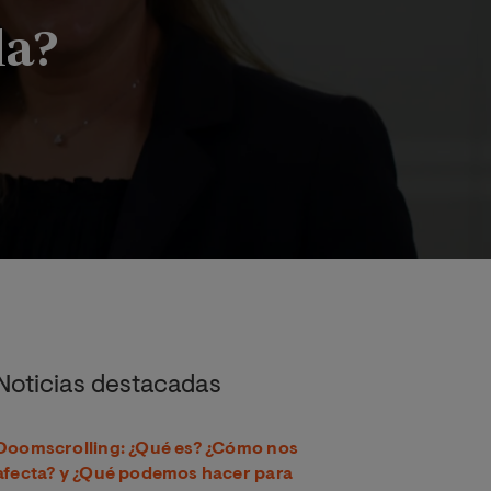
la?
u importancia? y ¿Cómo implementarla?
Noticias destacadas
Doomscrolling: ¿Qué es? ¿Cómo nos
afecta? y ¿Qué podemos hacer para