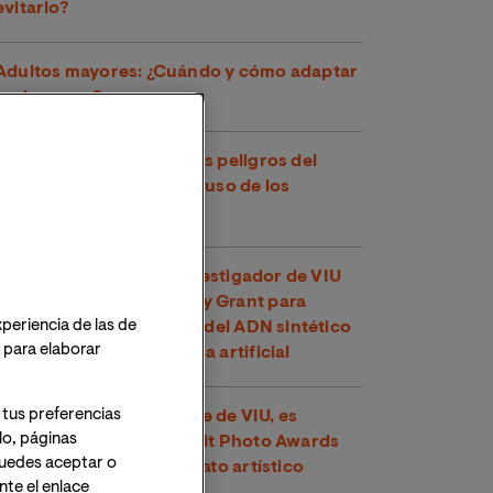
evitarlo?
Adultos mayores: ¿Cuándo y cómo adaptar
los hogares?
Salud mental en RRSS: los peligros del
autodiagnóstico y el mal uso de los
términos clínicos
El Dr. Adrián Villalba, investigador de VIU
obtiene una ERC Synergy Grant para
xperiencia de las de
analizar el impacto ético del ADN sintético
o para elaborar
generado con inteligencia artificial
 tus preferencias
Carmen Pascual, docente de VIU, es
lo, páginas
reconocida en los Portrait Photo Awards
 Puedes aceptar o
por su excelencia en retrato artístico
te el enlace