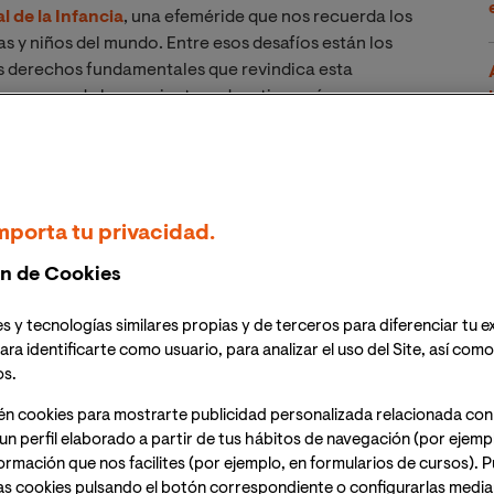
l de la Infancia
, una efeméride que nos recuerda los
s y niños del mundo. Entre esos desafíos están los
es derechos fundamentales que revindica esta
ar en una de las corrientes educativas más
a a marcar la evolución de la formación en las
la Alfonso Adam
; doctora en Educación y directora del
mporta tu privacidad.
tivas Especiales y Atención Temprana
de VIU. La Dra.
nal, dificultades de aprendizaje, trastornos del
n de Cookies
e investigación Inclusión Educativa (GIIE) de VIU.
s y tecnologías similares propias y de terceros para diferenciar tu e
ferencia de un enfoque educativo tradicional? ¿Cuál
ara identificarte como usuario, para analizar el uso del Site, así com
os.
én cookies para mostrarte publicidad personalizada relacionada con
un proceso de cambio. La educación inclusiva supone
un perfil elaborado a partir de tus hábitos de navegación (por ejemp
munidad educativa. Este cambio en el paradigma
nformación que nos facilites (por ejemplo, en formularios de cursos).
e culturas, políticas y prácticas educativas, cuyo
as cookies pulsando el botón correspondiente o configurarlas median