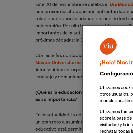
Este 20 de noviembre se celebra el
Día Mundia
numerosos desafíos que aún enfrentan las niña
relacionados con la educación, uno de los tr
celebración. Por ello hemos querido profundiz
importantes de la actualidad y que está llamad
próximas décadas: la Educación Inclusiva.
Con este fin, contactamos con la
Dra. Estrel
¡Hola! Nos i
Máster Universitario en Necesidades Educa
Alfonso Adam es experta en Inteligencia emocio
Configuració
lenguaje y comunicación y miembro del grupo d
Utilizamos cookie
¿Qué es la educación inclusiva? ¿Cómo se di
otros usuarios, p
es su importancia?
modelos analític
Utilizamos tambi
En la actualidad, la educación está viviendo 
sobre la base de 
un gran reto a asumir por parte de toda la co
visitadas) y la i
educativo está permitiendo la transformación d
rechazar todas l