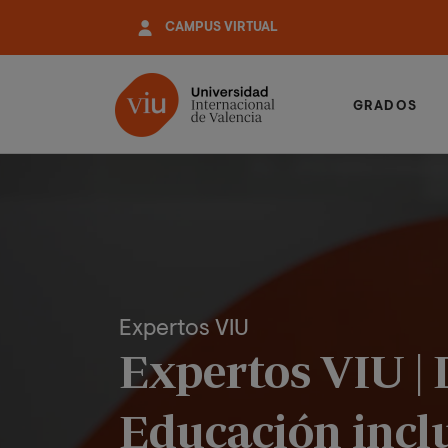
Pasar
CAMPUS VIRTUAL
al
contenido
principal
GRADOS
Expertos VIU
Expertos VIU | 
Educación inclu