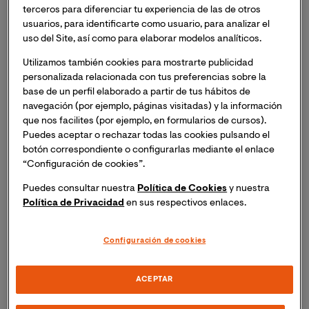
terceros para diferenciar tu experiencia de las de otros
Unión Europea. Es importantísimo escuchar.
usuarios, para identificarte como usuario, para analizar el
uso del Site, así como para elaborar modelos analíticos.
En todo caso, a mí me gusta invitar a la reflexión acerca
Utilizamos también cookies para mostrarte publicidad
de la realidad en la que todos vivimos. La Unión
personalizada relacionada con tus preferencias sobre la
Europea no reemplaza a los Estados miembros, todo lo
base de un perfil elaborado a partir de tus hábitos de
contrario, la Unión crea un marco común de
navegación (por ejemplo, páginas visitadas) y la información
convivencia orientado a preservar las particularidades
que nos facilites (por ejemplo, en formularios de cursos).
de cada uno de sus miembros. Eso es lo bonito de la
Puedes aceptar o rechazar todas las cookies pulsando el
Unión Europea, que no tiene vocación de reemplazar
botón correspondiente o configurarlas mediante el enlace
“Configuración de cookies”.
sino de preservar la cultura de cada uno de sus
miembros, de forma que todos podamos disfrutar de su
Puedes consultar nuestra
Política de Cookies
y nuestra
diversidad.
Política de Privacidad
en sus respectivos enlaces.
Por supuesto, muchas de las libertades y derechos que
Configuración de cookies
disfrutamos son fruto del esfuerzo nacional de cada
uno de los Estados miembros. La Unión Europea no
ACEPTAR
pretende esconder esos logros. Pero no por ello hay
que obviar las numerosísimas aportaciones de