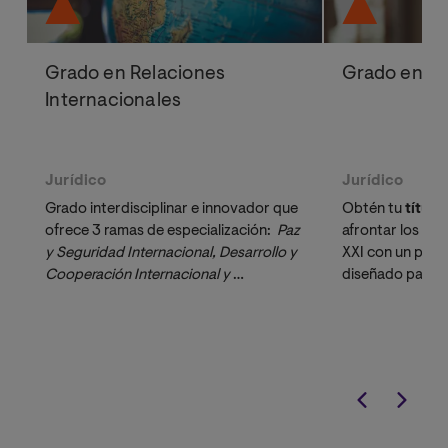
Grado en Relaciones
Grado en D
Internacionales
Jurídico
Jurídico
Grado interdisciplinar e innovador que
Obtén tu
título 
ofrece 3 ramas de especialización:
Paz 
afrontar los desa
y Seguridad Internacional, Desarrollo y 
XXI con un pro
Cooperación Internacional y 
diseñado para p
Relaciones Unión Europea-América 
buscan concilia
Latina
resolución de ca
guiado por un c
doctores acred
especializados 
activo