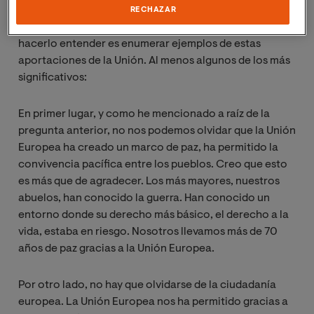
grandísimo valor, de un valor intergeneracional,
RECHAZAR
procedentes de la Unión Europea. Y lo mejor para
hacerlo entender es enumerar ejemplos de estas
aportaciones de la Unión. Al menos algunos de los más
significativos:
En primer lugar, y como he mencionado a raíz de la
pregunta anterior, no nos podemos olvidar que la Unión
Europea ha creado un marco de paz, ha permitido la
convivencia pacífica entre los pueblos. Creo que esto
es más que de agradecer. Los más mayores, nuestros
abuelos, han conocido la guerra. Han conocido un
entorno donde su derecho más básico, el derecho a la
vida, estaba en riesgo. Nosotros llevamos más de 70
años de paz gracias a la Unión Europea.
Por otro lado, no hay que olvidarse de la ciudadanía
europea. La Unión Europea nos ha permitido gracias a