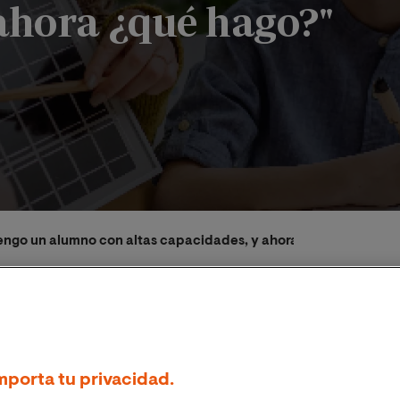
 ahora ¿qué hago?"
Tengo un alumno con altas capacidades, y ahora ¿qué hago?"
mporta tu privacidad.
/2023