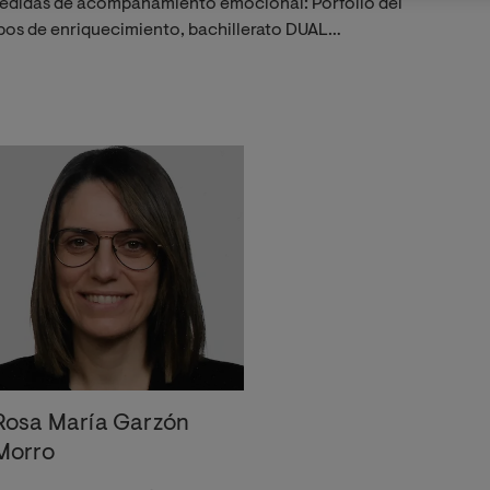
Medidas de acompañamiento emocional: Porfolio del
pos de enriquecimiento, bachillerato DUAL…
Rosa María Garzón
Morro