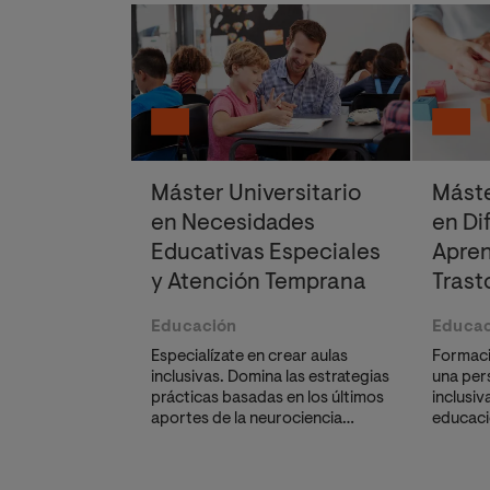
Máster Universitario
Máste
en Necesidades
en Di
Educativas Especiales
Apren
y Atención Temprana
Trast
Comu
Educación
Educac
Especialízate en crear aulas
Formaci
inclusivas. Domina las estrategias
una per
prácticas basadas en los últimos
inclusi
aportes de la neurociencia
educaci
cognitiva y metodologías
activas de eficacia probada.
Aprende a diseñar entornos