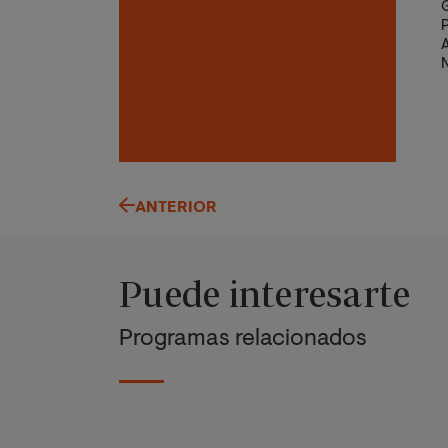
P
A
N
E
U
C
t
I
E
d
ANTERIOR
Puede interesarte
Programas relacionados