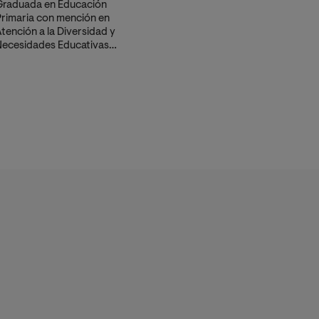
Graduada en Educación
rimaria con mención en
tención a la Diversidad y
ecesidades Educativas
speciales, Experta
niversitaria en Altas
apacidades y el desarrollo del
alento y Máster
nteruniversitario en Tecnología
ducativa, e-Learning y Gestión
el Conocimiento.