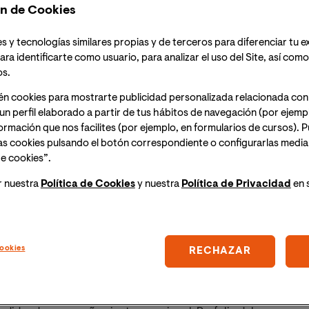
n de Cookies
s y tecnologías similares propias y de terceros para diferenciar tu e
00h (hora España peninsular), tendrá lugar la
ara identificarte como usuario, para analizar el uso del Site, así com
s capacidades, y ahora ¿qué hago?".
Inscripción
os.
 un enlace para acceder a la sesión online.
én cookies para mostrarte publicidad personalizada relacionada con
 Universitario en Educación Especial
conozca las
un perfil elaborado a partir de tus hábitos de navegación (por ejemp
iveles para la atención al alumnado con altas
nformación que nos facilites (por ejemplo, en formularios de cursos).
as cookies pulsando el botón correspondiente o configurarlas median
 de aula y medidas específicas para el alumnado
e cookies”.
o rendimiento.
r nuestra
Política de Cookies
y nuestra
Política de Privacidad
en 
y estrategias de centro.
ookies
RECHAZAR
eterogéneo / homogéneo), proyectos
ación emocional.