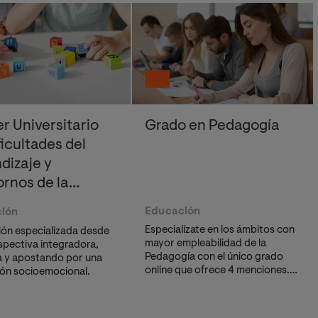
r Universitario
Grado en Pedagogía
ficultades del
dizaje y
ornos de la
nicación
Educación
ión
Especialízate en los ámbitos con
ón especializada desde
mayor empleabilidad de la
spectiva integradora,
Pedagogía con el único grado
va y apostando por una
online que ofrece 4 menciones.
ón socioemocional.
Con un enfoque práctico y
orientado a la intervención
educativa, la orientación y la