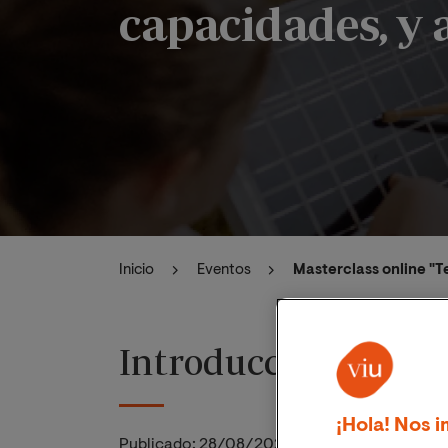
capacidades, y
Inicio
Eventos
Masterclass online "
Introducción
¡Hola! Nos i
Publicado:
28/08/2023
|
Actualizado:
06/11