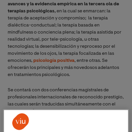
avances y la evidencia empírica en la tercera ola de
terapias psicológicas,
en la cual se enmarcan: la
terapia de aceptación y compromiso; la terapia
dialéctica-conductual; la terapia basada en
mindfulness o conciencia plena; la terapia asistida por
realidad virtual, por tele-psicología, u otras
tecnologías; la desensibilización y reproceso por el
movimiento de los ojos, la terapia focalizada en las
emociones,
psicología positiva
, entre otras. Se
ofrecerán los principales y más novedosos adelantos
en tratamientos psicológicos.
Se contará con dos conferencias magistrales de
profesionales internacionales de reconocido prestigio,
las cuales serán traducidas simultáneamente con el
objetivo de facilitar la interiorización a los oyentes y
enriquecer al máximo la comunicación de los mismos.
También habrá dos simposios de expertos y dos