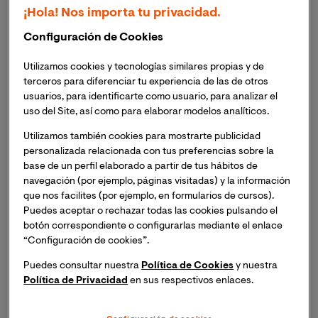
simposios de alumnos.
¡Hola! Nos importa tu privacidad.
Líneas Temáticas
Configuración de Cookies
Terapia de aceptación y compromiso
Utilizamos cookies y tecnologías similares propias y de
terceros para diferenciar tu experiencia de las de otros
usuarios, para identificarte como usuario, para analizar el
Terapia dialéctica-conductual
uso del Site, así como para elaborar modelos analíticos.
Terapia basada en mindfulness
Utilizamos también cookies para mostrarte publicidad
personalizada relacionada con tus preferencias sobre la
base de un perfil elaborado a partir de tus hábitos de
Terapia asistida por realidad virtual
navegación (por ejemplo, páginas visitadas) y la información
que nos facilites (por ejemplo, en formularios de cursos).
Terapia asistida por tele-psicología
Puedes aceptar o rechazar todas las cookies pulsando el
botón correspondiente o configurarlas mediante el enlace
Uso de las tecnologías de la información y
“Configuración de cookies”.
comunicación en los tratamientos psicológicos.
Puedes consultar nuestra
Política de Cookies
y nuestra
Política de Privacidad
en sus respectivos enlaces.
Desensibilización y reproceso por el movimiento de
los ojos