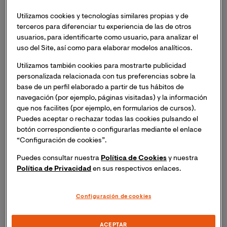
informe
“Neurocirugía Global por Niveles: Salvar
Utilizamos cookies y tecnologías similares propias y de
vidas y construir autonomía”.
terceros para diferenciar tu experiencia de las de otros
usuarios, para identificarte como usuario, para analizar el
El webinar se celebrará el próximo martes 2 de
uso del Site, así como para elaborar modelos analíticos.
diciembre a las 18h (hora España peninsular).
Utilizamos también cookies para mostrarte publicidad
personalizada relacionada con tus preferencias sobre la
La neurocirugía es una herramienta esencial para
base de un perfil elaborado a partir de tus hábitos de
salvar vidas y prevenir discapacidades graves. Sin
navegación (por ejemplo, páginas visitadas) y la información
embargo, millones de personas en países de bajos
que nos facilites (por ejemplo, en formularios de cursos).
Puedes aceptar o rechazar todas las cookies pulsando el
recursos siguen sin acceso a tratamientos que en otros
botón correspondiente o configurarlas mediante el enlace
lugares se consideran básicos. La falta de especialistas,
“Configuración de cookies”.
equipamiento y programas formativos provoca que
enfermedades tratables como la hidrocefalia infantil o
Puedes consultar nuestra
Política de Cookies
y nuestra
los traumatismos craneoencefálicos sigan teniendo
Política de Privacidad
en sus respectivos enlaces.
consecuencias devastadoras.
Configuración de cookies
Este nuevo informe presenta un
modelo de desarrollo
neuroquirúrgico por niveles
, diseñado para
ACEPTAR