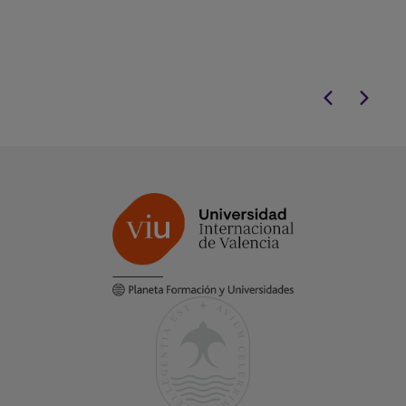
intervención int
baremable en 
proyección inte
para psicólogos
excelencia clínic