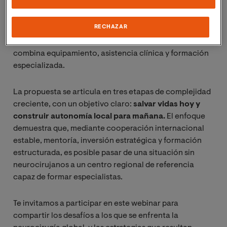
transformar sistemas sanitarios sin capacidad
neuroquirúrgica en centros autónomos y sostenibles.
RECHAZAR
Basado en la experiencia real de más de una década en
Zanzíbar, el modelo propone un camino progresivo que
combina equipamiento, asistencia clínica y formación
especializada.
La propuesta se articula en tres etapas de complejidad
creciente, con un objetivo claro:
salvar vidas hoy y
construir autonomía local para mañana.
El enfoque
demuestra que, mediante cooperación internacional
estable, mentoría, inversión estratégica y formación
estructurada, es posible pasar de una situación sin
neurocirujanos a un centro regional de referencia
capaz de formar especialistas.
Te invitamos a participar en este webinar para
compartir los desafíos a los que se enfrenta la