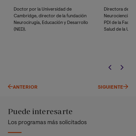
Doctor por la Universidad de
Directora de la
Cambridge, director de la fundación
Neurociencia gl
Neurocirugía, Educación y Desarrollo
PDI de la Facult
(NED).
Salud de la Univ
de Valencia. Mi
Confederación 
Científicas de 
Investigadora P
investigación C
Resiliencia (CAR
ANTERIOR
SIGUIENTE
Puede interesarte
Los programas más solicitados