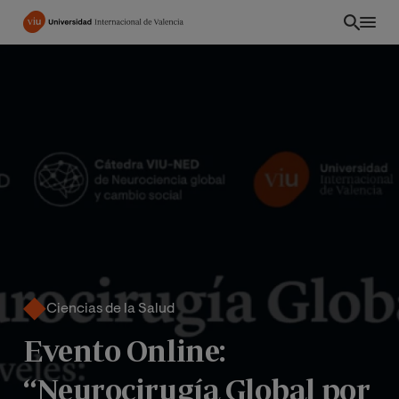
Pasar
al
contenido
principal
Ciencias de la Salud
Evento Online:
“Neurocirugía Global por