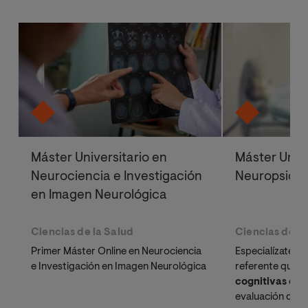
Máster Universitario en
Máster Unive
Neurociencia e Investigación
Neuropsicol
en Imagen Neurológica
Ciencias de la Salud
Ciencias de la
Primer Máster Online en Neurociencia
Especialízate c
e Investigación en Imagen Neurológica
referente que a
cognitivas
desd
evaluación diagn