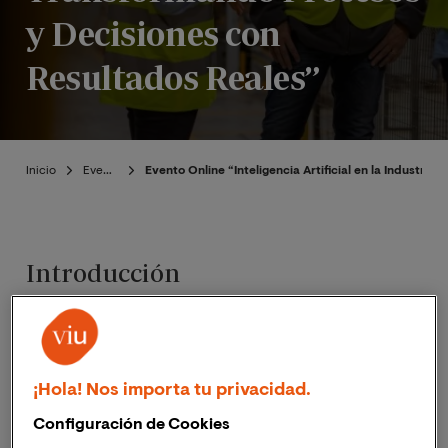
y Decisiones con
Resultados Reales”
Inicio
Eventos
Evento Online “Inteligencia Artificial en la Industri
Introducción
Publicado:
23/06/2026
|
Actualizado:
23/06/2026
¡Hola! Nos importa tu privacidad.
El
próximo 8 de julio
de 2026 a las
18:00h
(hora España
Configuración de Cookies
peninsular) la Escuela Superior de Ingeniería, Ciencia y