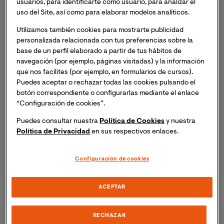
usuarios, para identificarte como usuario, para analizar el
uso del Site, así como para elaborar modelos analíticos.
Utilizamos también cookies para mostrarte publicidad
personalizada relacionada con tus preferencias sobre la
base de un perfil elaborado a partir de tus hábitos de
navegación (por ejemplo, páginas visitadas) y la información
que nos facilites (por ejemplo, en formularios de cursos).
Síguenos:
Puedes aceptar o rechazar todas las cookies pulsando el
botón correspondiente o configurarlas mediante el enlace
“Configuración de cookies”.
Puedes consultar nuestra
Política de Cookies
y nuestra
Grados
Política de Privacidad
en sus respectivos enlaces.
Másteres
Blog
Configuración de cookies
Contacto
Preguntas frecuentes
ACEPTAR
Trabaja con nosotros
Buzón de sugerencias
RECHAZAR