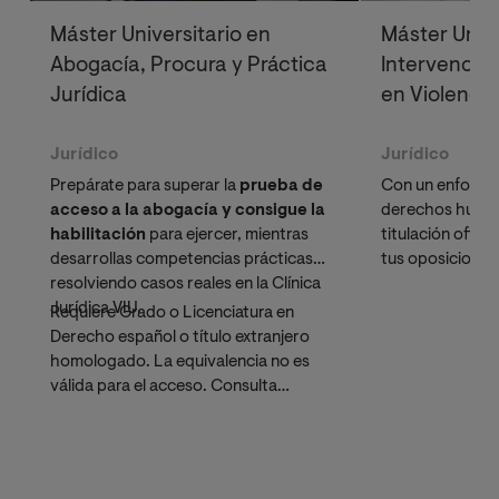
Máster Universitario en
Máster Unive
Abogacía, Procura y Práctica
Intervención
Jurídica
en Violenci
Jurídico
Jurídico
Prepárate para superar la
prueba de
Con un enfoque 
acceso a la abogacía y consigue la
derechos huma
habilitación
para ejercer, mientras
titulación ofici
desarrollas competencias prácticas
tus oposiciones 
resolviendo casos reales en la Clínica
un futuro profe
Jurídica VIU.
social.
Requiere Grado o Licenciatura en
Derecho español o título extranjero
homologado. La equivalencia no es
válida para el acceso. Consulta
nuestro
Grado en Derecho
si
necesitas hacer la homologación.