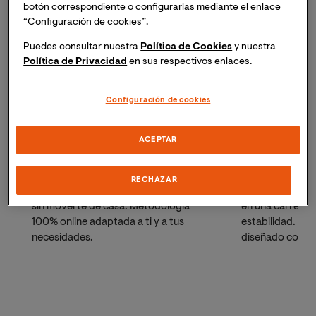
botón correspondiente o configurarlas mediante el enlace
“Configuración de cookies”.
Puedes consultar nuestra
Política de Cookies
y nuestra
Política de Privacidad
en sus respectivos enlaces.
Grado en Psicología
Grado en Ed
Configuración de cookies
ACEPTAR
Ciencias de la Salud
Educación
RECHAZAR
Consigue tu Grado en Psicología oficial
Convierte tu pa
sin moverte de casa. Metodología
en una carrera 
100% online adaptada a ti y a tus
estabilidad. Es
necesidades.
diseñado combin
académica con la
necesitas. Si ya
solicita tu reco
gratuito y term
tiempo