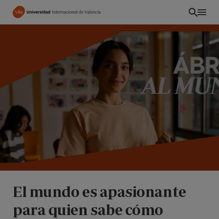
Pasar
al
contenido
principal
ES
El mundo es apasionante
para quien sabe cómo