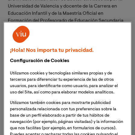
Universidad de Valencia y docente de la Carrera en
Educación Infantil y de la Maestría Oficial en
Formación del Profesorado de Educación Secundaria
Obligatoria, Bachillerato, Formación Profesional y
Enseñanza de Idiomas de VIU. Es
ganador del Premio
Miguel Hernández de Poesía
(1996) y ha ejercido
como
Profesor de Secundaria de Filosofía
entre los
¡Hola! Nos importa tu privacidad.
años 1996-2017.
Configuración de Cookies
En un momento en que en España se ha anunciado la
Utilizamos cookies y tecnologías similares propias y de
eliminación de la asignatura de filosofía de la ESO, la
terceros para diferenciar tu experiencia de las de otros
usuarios, para identificarte como usuario, para analizar el
pregunta es obligada ¿Cuál es la importancia de la
uso del Site, así como para elaborar modelos analíticos.
filosofía y su enseñanza en el contexto actual?
Utilizamos también cookies para mostrarte publicidad
personalizada relacionada con tus preferencias sobre la
Nunca es una buena noticia la desaparición de
base de un perfil elaborado a partir de tus hábitos de
cualquier asignatura de Humanidades del Currículo,
navegación (por ejemplo, páginas visitadas) y la información
pero, a decir verdad, hemos salido ganando con la
que nos facilites (por ejemplo, en formularios de cursos).
nueva ley: la historia de la filosofía vuelve a ser troncal
Puedes aceptar o rechazar todas las cookies pulsando el