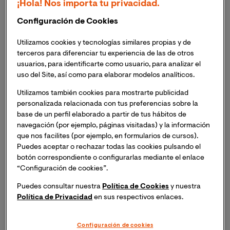
¡Hola! Nos importa tu privacidad.
diversas universidades nacionales e internacionales, con más
de 15 años de experiencia en arbitraje, resolución de disputas y
Configuración de Cookies
justicia digital. Actualmente se desempeña como CEO de
Redek, empresa dedicada a la implementación de mecanismos
Utilizamos cookies y tecnologías similares propias y de
de resolución electrónica de conflictos (ODR), y es fundador
terceros para diferenciar tu experiencia de las de otros
de CREO, una startup enfocada en inclusión financiera y
usuarios, para identificarte como usuario, para analizar el
justicia algorítmica.
uso del Site, así como para elaborar modelos analíticos.
Utilizamos también cookies para mostrarte publicidad
Ha liderado proyectos de innovación jurídica en colaboración
personalizada relacionada con tus preferencias sobre la
con entidades públicas como el Ministerio de Justicia de
base de un perfil elaborado a partir de tus hábitos de
Colombia, así como con organismos internacionales. Es
navegación (por ejemplo, páginas visitadas) y la información
delegado de Colombia ante el Grupo III de la Comisión de las
que nos facilites (por ejemplo, en formularios de cursos).
Naciones Unidas para el Derecho Mercantil Internacional
Puedes aceptar o rechazar todas las cookies pulsando el
(UNCITRAL), centrado en solución de controversias en línea.
botón correspondiente o configurarlas mediante el enlace
Además, ha sido consultor en arbitraje electrónico para
“Configuración de cookies”.
plataformas ODR, y ha promovido estándares para la justicia
digital en América Latina.
Puedes consultar nuestra
Política de Cookies
y nuestra
Política de Privacidad
en sus respectivos enlaces.
Realizó un LL.M. en Derecho Internacional y Comparado en la
Universidad Nacional de Singapur (NUS) y en Derecho y la
Configuración de cookies
Economía Global en la New York University (NYU), y ha