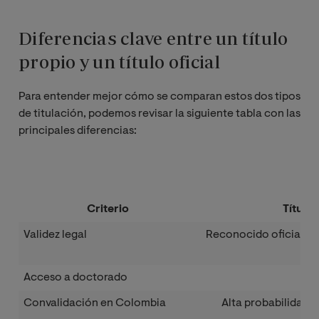
Diferencias clave entre un título
propio y un título oficial
Para entender mejor cómo se comparan estos dos tipos
de titulación, podemos revisar la siguiente tabla con las
principales diferencias:
Criterio
Título 
Validez legal
Reconocido oficialme
paí
Acceso a doctorado
S
Convalidación en Colombia
Alta probabilidad s