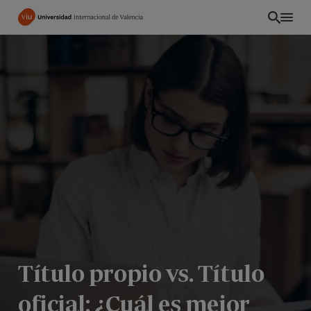
Pasar
al
contenido
principal
Título propio vs. Título
oficial: ¿Cuál es mejor