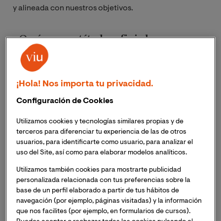
y alineada con nuestros objetivos.
¿Qué es un título oficial
universitario?
Un
título oficial universitario
es aquel que ha sido
¡Hola! Nos importa tu privacidad.
reconocido por el Ministerio de Universidades de
Configuración de Cookies
España y cumple con los estándares establecidos por el
Espacio Europeo de Educación Superior (EEES). Este
Utilizamos cookies y tecnologías similares propias y de
tipo de titulación tiene validez en todo el territorio
terceros para diferenciar tu experiencia de las de otros
español y en todos los países firmantes del EEES. Puede
usuarios, para identificarte como usuario, para analizar el
ser homologado o convalidado en otros países, como
uso del Site, así como para elaborar modelos analíticos.
Colombia, a través de los procedimientos oficiales
Utilizamos también cookies para mostrarte publicidad
establecidos por el Ministerio de Educación Nacional.
personalizada relacionada con tus preferencias sobre la
base de un perfil elaborado a partir de tus hábitos de
Estos títulos son expedidos directamente por
navegación (por ejemplo, páginas visitadas) y la información
universidades acreditadas y están sujetos a controles
que nos facilites (por ejemplo, en formularios de cursos).