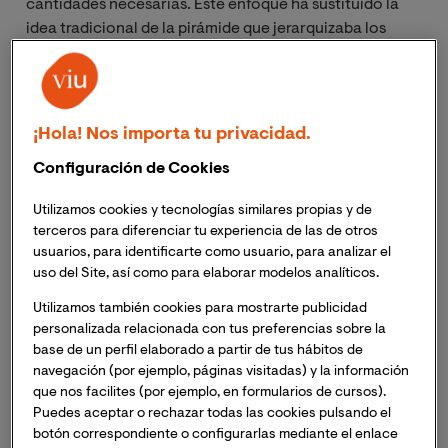
cantidades necesarias. Este enfoque ha sustituido la
idea tradicional de la pirámide que jerarquizaba los
grupos.
¿Qué es la rueda de los
¡Hola! Nos importa tu privacidad.
alimentos?
Configuración de Cookies
La
rueda de los alimentos
es una representación
Utilizamos cookies y tecnologías similares propias y de
gráfica utilizada como recurso didáctico, destinado a
terceros para diferenciar tu experiencia de las de otros
difundir en la población las propiedades de los
usuarios, para identificarte como usuario, para analizar el
alimentos y las cantidades que deben consumirse.
uso del Site, así como para elaborar modelos analíticos.
Utilizamos también cookies para mostrarte publicidad
En general, es un conjunto de recomendaciones que
personalizada relacionada con tus preferencias sobre la
conducen a una dieta equilibrada mediante la
base de un perfil elaborado a partir de tus hábitos de
clasificación de los alimentos en grupos según su
navegación (por ejemplo, páginas visitadas) y la información
contenido energético, vitamínico y su aporte
que nos facilites (por ejemplo, en formularios de cursos).
Puedes aceptar o rechazar todas las cookies pulsando el
biomolecular.
botón correspondiente o configurarlas mediante el enlace