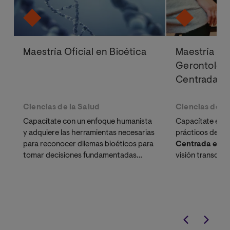
Maestría Oficial en Bioética
Maestría Ofi
Gerontologí
Centrada en
Ciencias de la Salud
Ciencias de la
Capacítate con un enfoque humanista
Capacítate en l
y adquiere las herramientas necesarias
prácticos del
Mo
para reconocer dilemas bioéticos para
Centrada en l
tomar decisiones fundamentadas
visión transdisci
durante la atención a pacientes.
competencias p
proyectos que lo
práctica.