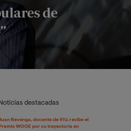
ulares de
”
lo musical es un fenómeno cultural y su influencia estética e
Noticias destacadas
Juan Revenga, docente de VIU, recibe el
Premio WOOE por su trayectoria en