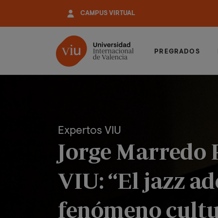
Pasar
CAMPUS VIRTUAL
al
contenido
principal
PREGRADOS
Expertos VIU
Jorge Marredo R
VIU: “El jazz a
fenómeno cultur