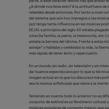
parte. A este carácter festivo hay que añadir el
¿A dónde nos lleva esto? A la actitud fuera de
rebeldes desde entonces. Por tanto a nivel cul
del sistema que aún hoy impregna a las músic
jazz tenga tanta influencia en las músicas pos
EE.UU. a principios del siglo XX estaba plagad
otras (la familia, la patria, la melancolía, etc
estaba la barrera del idioma. Frente a estas mú
salvaje” y hablaba y celebraba la vida, la liber
más rápida de tener éxito y repercusión.
En un mundo sin radio, sin televisión y sin int
dar buenos espectáculos por lo que la técnica
imagen actual en la que los discursos más polí
sea la música sofisticada que viene a la ment
Teniendo en cuenta todo lo anterior no es difíc
conjunto de estilos) es un fenómeno cultural y
músicas populares de consumo masivo que surg