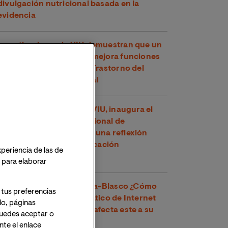
divulgación nutricional basada en la
evidencia
Investigadores de VIU demuestran que un
compuesto del té verde mejora funciones
cognitivas en niños con Trastorno del
Espectro Alcohólico Fetal
Toni García, docente de VIU, inaugura el
XXVI Congreso Internacional de
Educadores en Perú con una reflexión
sobre los retos de la educación
xperiencia de las de
contemporánea
o para elaborar
Dr. Víctor José Villanueva-Blasco ¿Cómo
 tus preferencias
detectar el uso problemático de Internet
lo, páginas
en adolescentes y cómo afecta este a su
 Puedes aceptar o
salud mental?
te el enlace