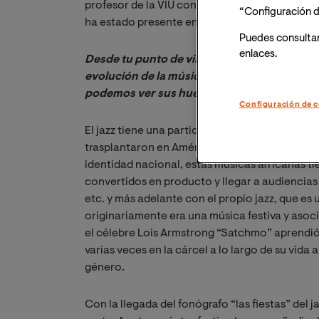
profesor de la VIU con la producción musical 
“Configuración d
ha estado presente en mi vida tanto como oy
Puedes consulta
enlaces.
Desde tu punto de vista ¿Cuál crees que ha si
evolución de la música desde su irrupción?
podemos ver sus huellas hoy en día?
Configuración de c
El jazz tiene una particularidad con respecto 
trasplantaron en América y es que al ser EE.UU
identidad nacional, estas músicas africanas tie
convertidos en producto y llegar a audiencias 
etc. y más adelante con el propio jazz, que es 
originariamente era una música festiva y asoc
el célebre Lois Armstrong “Satchmo” aprendió
varias veces en la cárcel a lo largo de su vida
género.
Con la llegada del fonógrafo “las fiestas” del 