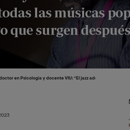
todas las músicas pop
 que surgen después
octor en Psicología y docente VIU: “El jazz además de un esti
2023