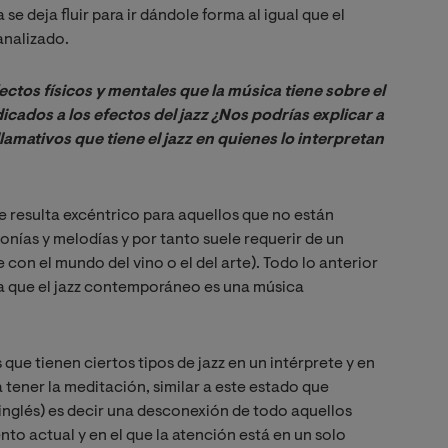
se deja fluir para ir dándole forma al igual que el
analizado.
tos físicos y mentales que la música tiene sobre el 
cados a los efectos del jazz ¿Nos podrías explicar a 
amativos que tiene el jazz en quienes lo interpretan 
ue resulta excéntrico para aquellos que no están
monías y melodías y por tanto suele requerir de un
e con el mundo del vino o el del arte). Todo lo anterior
 ya que el jazz contemporáneo es una música
que tienen ciertos tipos de jazz en un intérprete y en
 tener la meditación, similar a este estado que
inglés) es decir una desconexión de todo aquellos
o actual y en el que la atención está en un solo