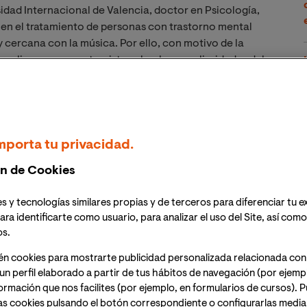
idad Internacional de Valencia, doctor en Psicología,
 en el tratamiento de personas con trastorno mental
 cercana con la música. Por ello, con motivo de la
e realizamos una entrevista sobre las peculiaridades del
omo fenómeno cultural que trasciende su dimensión
isma.
mporta tu privacidad.
e interesó la música y durante mi adolescencia y
n de Cookies
avy. Uno de mis primeros recuerdos de oír música jazz
, me llamaban la atención los largos y rápidos
s y tecnologías similares propias y de terceros para diferenciar tu e
ntender porque también se consideraba jazz a aquel
ara identificarte como usuario, para analizar el uso del Site, así com
 de psicología retomé la actividad musical pero esta
os.
ción electrónica al mismo tiempo que entré en una
én cookies para mostrarte publicidad personalizada relacionada con
s y fiestas. Después he seguido produciendo música
un perfil elaborado a partir de tus hábitos de navegación (por ejemp
nocidas y, en algunos casos, premiadas tanto a nivel
nformación que nos facilites (por ejemplo, en formularios de cursos).
unos años compagino mi trabajo de psicólogo y
as cookies pulsando el botón correspondiente o configurarlas median