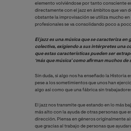
elemento volviéndose por tanto consciente en
directamente con el jazz en ámbitos que van d
obstante la improvisación se utiliza mucho en 
profesionales se va consolidando poco a poco
El jazz es una música que se caracteriza en g
colectiva, exigiendo a sus intérpretes una c
que estas características pueden ser extrapo
‘más que música’ como afirman muchos de s
Sin duda, si algo nos ha enseñado la Historia 
pese a los sometimientos que unos han ejercid
algo así como que una fábrica sin trabajadores
El jazz nos transmite que estando en lo más baj
más alto con la ayuda de otras personas que 
dirección. Piensa en géneros originalmente ai
que gracias al trabajo de personas que ayudaro