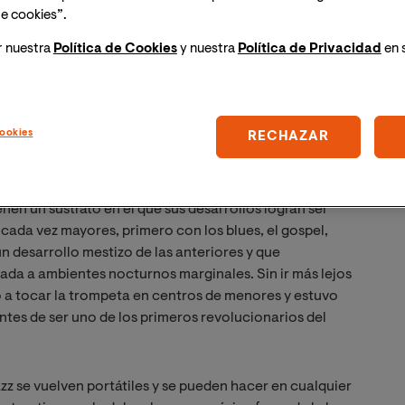
y en todo momento el jazz ha sido un vicio secreto que
e cookies”.
ente y como estudioso.
r nuestra
Política de Cookies
y nuestra
Política de Privacidad
en 
do el impacto que ha tenido el jazz sobre la 
 Además de en la música jazz moderna ¿Dónde más 
ookies
RECHAZAR
a otras músicas que se “arrancaron” de África y se
. un país en el que el modelo económico es parte de la
nen un sustrato en el que sus desarrollos logran ser
cada vez mayores, primero con los blues, el gospel,
un desarrollo mestizo de las anteriores y que
iada a ambientes nocturnos marginales. Sin ir más lejos
 a tocar la trompeta en centros de menores y estuvo
 antes de ser uno de los primeros revolucionarios del
jazz se vuelven portátiles y se pueden hacer en cualquier