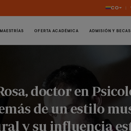
CO
MAESTRÍAS
OFERTA ACADÉMICA
ADMISIÓN Y BECAS
osa, doctor en Psicol
demás de un estilo mus
al y su influencia est