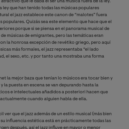
 atractivo que le daba el ser una música fuera de la ley.
 la ley que han tenido todas las músicas populares
tural el jazz establece este canon de “malotes” fuera
as populares. Quizás sea este elemento que hace que el
teriores porque si se piensa en el panorama musical de
o de músicas de emigrantes, pero las temáticas eran
.) con la honrosa excepción de revétiko griego, pero aquí
sicas más formales, el jazz representaba “el lado
tad, el sexo, etc. y por tanto una mostraba una forma
ernet la mejor baza que tenían lo músicos era tocar bien y
 y la puesta en escena se van depurando hasta la
ticos e intelectuales añadidos a posteriori hacen que
e actualmente cuando alguien habla de ella.
il ver que el jazz además de un estilo musical (más bien
 su influencia estética está en prácticamente todas las
en después, así el jazz influye en mayor o menor