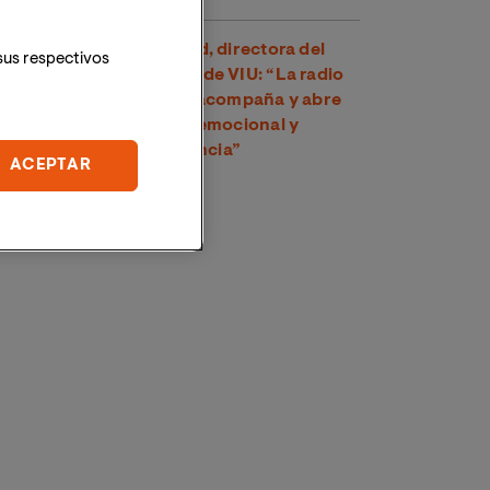
Dra. Amparo Suay Madrid, directora del
sus respectivos
Grado en Comunicación de VIU: “La radio
es una voz cercana que acompaña y abre
un espacio de conexión emocional y
psicológica con la audiencia”
ACEPTAR