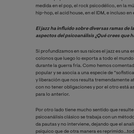
medida en el pop, el rock psicodélico, en la mús
hip-hop, el acid house, en el IDM, e incluso en 
El jazz ha influido sobre diversas ramas de l
aspectos del psicoanálisis ¿Qué crees que h
Si profundizamos en sus raíces el jazz es una
colonos que luego lo exporta a todo el mundo 
durante la guerra fría. Como hemos comentad
popular y se asocia a una especie de “sofistic
y liberación que nos resulta tremendamente a
con no tener obligaciones y por el otro está a
para lo anterior.
Por otro lado tiene mucho sentido que resulte a
psicoanálisis clásico se trabaja con un método
da pautas y no interviene, dejando que el anali
psíquico que de otra manera es reprimido...tod