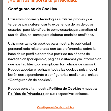
¡Hola! Nos importa tu privacidad.
del Conflicto, Mediadora del Registro de Mediadores
Configuración de Cookies
del Ministerio de Justicia, Evaluadora Proyecto Piloto
de Mediación Penal Ciudad de la Justicia de Valencia y
Utilizamos cookies y tecnologías similares propias y de
receptora de varios premios por sus actividades en este
terceros para diferenciar tu experiencia de las de otros
campo.
usuarios, para identificarte como usuario, para analizar el
uso del Site, así como para elaborar modelos analíticos.
¿Qué es la mediación? ¿Qué estatus legal tiene como 
Utilizamos también cookies para mostrarte publicidad
práctica y quién la ejerce?
personalizada relacionada con tus preferencias sobre la
base de un perfil elaborado a partir de tus hábitos de
navegación (por ejemplo, páginas visitadas) y la información
La Mediación se incardinaría dentro de los Alternative
que nos facilites (por ejemplo, en formularios de cursos).
Dispute Resolution (ADR) por ser un método alternativo
Puedes aceptar o rechazar todas las cookies pulsando el
a la vía judicial tradicional para la solución de
botón correspondiente o configurarlas mediante el enlace
controversias. Como es sabido, el conflicto es
“Configuración de cookies”.
inherente al ser humano, y puede aparecer en toda
Puedes consultar nuestra
Política de Cookies
y nuestra
interacción humana, siendo realmente neutro en sus
Política de Privacidad
en sus respectivos enlaces.
inicios y se transforma en positivo o negativo
dependiendo como lo gestionemos; por ello, la
Configuración de cookies
mediación se instaura como una herramienta que