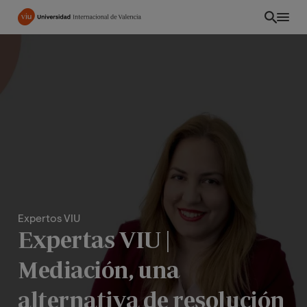
Pasar
al
contenido
principal
Expertos VIU
Expertas VIU |
CO
Mediación, una
alternativa de resolución