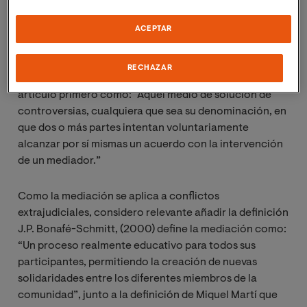
ayuda a las personas en conflicto a resolverlo de forma
eficiente y resiliente.
ACEPTAR
La Ley 5/2012, de 6 de julio, de mediación en asuntos
RECHAZAR
civiles y mercantiles, define a la Mediación en su
artículo primero como: “Aquel medio de solución de
controversias, cualquiera que sea su denominación, en
que dos o más partes intentan voluntariamente
alcanzar por sí mismas un acuerdo con la intervención
de un mediador.”
Como la mediación se aplica a conflictos
extrajudiciales, considero relevante añadir la definición
J.P. Bonafé-Schmitt, (2000) define la mediación como:
“Un proceso realmente educativo para todos sus
participantes, permitiendo la creación de nuevas
solidaridades entre los diferentes miembros de la
comunidad”, junto a la definición de Miquel Martí que