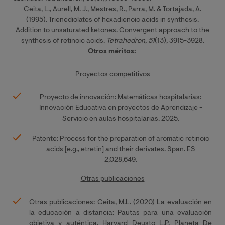
Ceita, L., Aurell, M. J., Mestres, R., Parra, M. & Tortajada, A.
(1995).
Trienediolates of hexadienoic acids in synthesis.
Addition to unsaturated ketones.
Convergent approach to the
synthesis of retinoic acids.
Tetrahedron
,
51
(13), 3915-3928.
Otros méritos:
Proyectos competitivos
Proyecto de innovación: Matemáticas hospitalarias:
Innovación Educativa en proyectos de Aprendizaje -
Servicio en aulas hospitalarias. 2025.
Patente: Process for the preparation of aromatic retinoic
acids [e.g., etretin] and their derivates. Span. ES
2,028,649.
Otras publicaciones
Otras publicaciones: Ceita, M.L. (2020) La evaluación en
la educación a distancia: Pautas para una evaluación
objetiva y auténtica. Harvard Deusto L.P. Planeta De