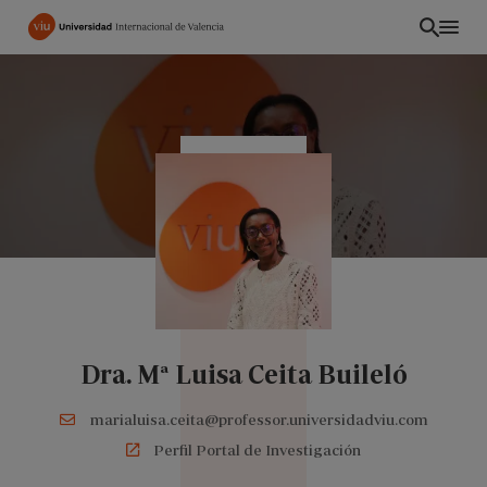
Pasar
al
contenido
principal
Dra. Mª Luisa Ceita Buileló
INT
marialuisa.ceita@professor.universidadviu.com
Perfil Portal de Investigación