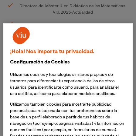
Directora del Máster U. en Didáctica de las Matemáticas.
VIU. 2025-Actualidad
Profesora de Ciencias Naturales en el Grado en Primaria.
VIU. 2019- Actualidad
Formación de profesorado en el Máster U. en Formación
del profesorado de Educación Secundaria Obligatoria,
¡Hola! Nos importa tu privacidad.
Bachillerato, Formación Profesional y Enseñanza de
Configuración de Cookies
idiomas. VIU. 2016-2019
Formación de manipuladores de alimentos. Cámara de
Utilizamos cookies y tecnologías similares propias y de
Comercio de Valencia. 2011-2017
terceros para diferenciar tu experiencia de las de otros
usuarios, para identificarte como usuario, para analizar el
Profesora de Secundaria y Bachillerato en English School
uso del Site, así como para elaborar modelos analíticos.
Los Olivos. 2001-2006
Utilizamos también cookies para mostrarte publicidad
Líneas de Investigación:
personalizada relacionada con tus preferencias sobre la
base de un perfil elaborado a partir de tus hábitos de
navegación (por ejemplo, páginas visitadas) y la información
Grupo de investigación Metho-do. El grupo de
que nos facilites (por ejemplo, en formularios de cursos).
investigación METHO-do centra su labor en el análisis,