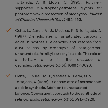
Tortajada, A. & Llopis, C. (1995).
Polymer-
supported o-Nitrophenylethylene glycols for
photoremovavle protection of aldehydes.
Journal 
of Chemical Research (S).
,
11
, 452-453.
Ceita, L., Aurell, M. J., Mestres, R. & Tortajada, A.
(1997).
Dienediolates of unsaturated carboxylic
acids in synthesis. Aldehydes and ketones from
alkyl halides, by ozonolysis of beta,gamma-
unsaturated alfa-alkyl carboxylic acids. The role of
a tertiary amine in the cleavage of
ozonides.
Tetrahedron
,
53
(31), 10883-10898.
Ceita, L., Aurell, M. J., Mestres, R., Parra, M. &
Tortajada, A. (1995).
Trienediolates of hexadienoic
acids in synthesis. Addition to unsaturated
ketones.
Convergent approach to the synthesis of
retinoic acids.
Tetrahedron
,
51
(13), 3915-3928.