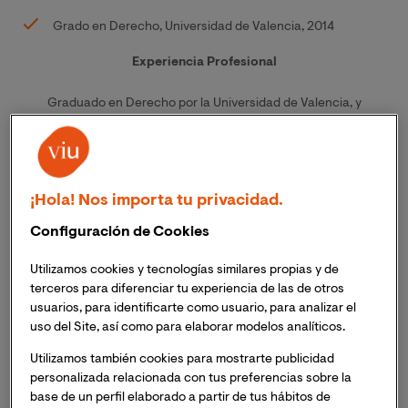
Grado en Derecho, Universidad de Valencia, 2014
Experiencia Profesional
Graduado en Derecho por la Universidad de Valencia, y
abogado en ejercicio, comenzó su carrera en el despacho de
abogados SANZ TORRÓ Legal & Tax en el año 2014.
Sus áreas de especialización se centran en el derecho
¡Hola! Nos importa tu privacidad.
mercantil, abarcando también el área de derecho concursal.
Presta asesoramiento jurídico recurrente a empresas en el
Configuración de Cookies
ámbito del derecho de contratos, societario, propiedad
industrial e intelectual. Forma parte, como secretario no
Utilizamos cookies y tecnologías similares propias y de
consejero y letrado asesor, del consejo de administración de
terceros para diferenciar tu experiencia de las de otros
startups, y empresas del sector inmobiliario, y tecnológico.
usuarios, para identificarte como usuario, para analizar el
uso del Site, así como para elaborar modelos analíticos.
Participa recurrentemente en operaciones de M&A, así como
en la negociación de acuerdos de refinanciación, concurso de
Utilizamos también cookies para mostrarte publicidad
acreedores y procedimientos de reestructuración empresarial.
personalizada relacionada con tus preferencias sobre la
base de un perfil elaborado a partir de tus hábitos de