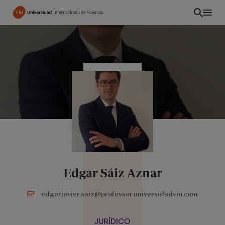
Pasar
al
contenido
principal
Edgar Sáiz Aznar
INT
edgarjavier.saiz@professor.universidadviu.com
JURÍDICO