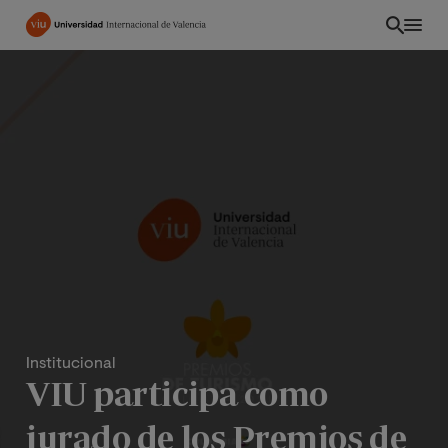
Pasar
al
contenido
principal
Institucional
INT
VIU participa como
jurado de los Premios de