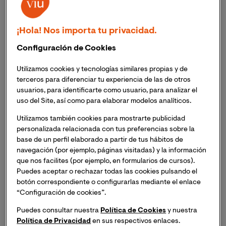
¡Hola! Nos importa tu privacidad.
Configuración de Cookies
Utilizamos cookies y tecnologías similares propias y de
terceros para diferenciar tu experiencia de las de otros
usuarios, para identificarte como usuario, para analizar el
uso del Site, así como para elaborar modelos analíticos.
Utilizamos también cookies para mostrarte publicidad
La Dra. Patricia Castellanos, Vicedecana de la
personalizada relacionada con tus preferencias sobre la
Facultad de Artes, Humanidades y Comunicación
base de un perfil elaborado a partir de tus hábitos de
de VIU, participa como jurado en la revisión de los
navegación (por ejemplo, páginas visitadas) y la información
proyectos finalistas
que nos facilites (por ejemplo, en formularios de cursos).
Puedes aceptar o rechazar todas las cookies pulsando el
Estos premios han sido creados para reconocer a
botón correspondiente o configurarlas mediante el enlace
las personas, empresas e instituciones del sector
“Configuración de cookies”.
que por su liderazgo están inspirando y
Puedes consultar nuestra
Política de Cookies
y nuestra
transformando la forma de hacer turismo en
Política de Privacidad
en sus respectivos enlaces.