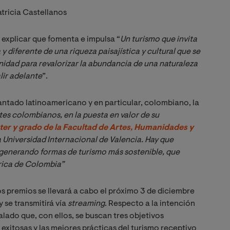
atricia Castellanos
 explicar que fomenta e impulsa “
Un turismo que invita 
 y diferente de una riqueza paisajística y cultural que se 
dad para revalorizar la abundancia de una naturaleza 
lir adelante
”.
iantado latinoamericano y en particular, colombiano, la
es colombianos, en la puesta en valor de su 
r y grado de la Facultad de Artes, Humanidades y 
la Universidad Internacional de Valencia. Hay que 
 generando formas de turismo más sostenible, que 
órica de Colombia”
s premios se llevará a cabo el próximo 3 de diciembre
 se transmitirá vía
streaming
.
Respecto a la intención
lado que, con ellos, se buscan tres objetivos
 exitosas y las mejores prácticas del turismo receptivo