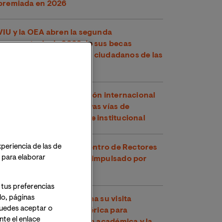
premiada en 2026
VIU y la OEA abren la segunda
convocatoria de 2026 de sus becas
conjuntas, dirigidas a los ciudadanos de las
Américas
VIU refuerza su proyección internacional
en Perú explorando nuevas vías de
cooperación académica e institucional
xperiencia de las de
VIU participa en el Encuentro de Rectores
o para elaborar
y Rectoras Perú-España impulsado por
CRUE
 tus preferencias
lo, páginas
VIU continúa en Argentina su visita
 Puedes aceptar o
institucional a Latinoamérica para
te el enlace
fortalecer la cooperación académica y la