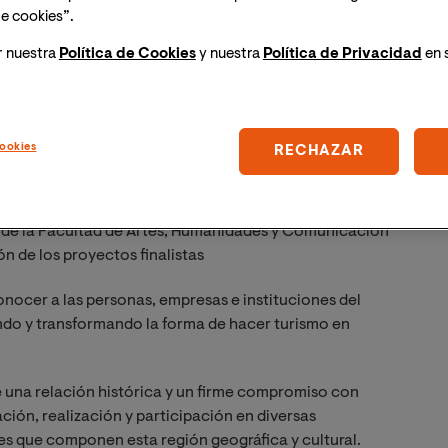
e cookies”.
r nuestra
Política de Cookies
y nuestra
Política de Privacidad
en 
ookies
RECHAZAR
a de la Facultad de Artes, Humanidades y Comunicación
ón de los proyectos finalistas
nocer a las personas, empresas e instituciones del
ando y transformando la forma de hacer turismo en
e una relación histórica y un firme compromiso con
ación, realización y participación en diversas
íses que componen esta región geográfica y cultural.