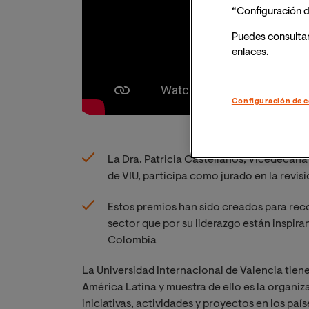
“Configuración d
Puedes consulta
enlaces.
Configuración de c
La Dra. Patricia Castellanos, Vicedecan
de VIU, participa como jurado en la revisi
Estos premios han sido creados para reco
sector que por su liderazgo están inspir
Colombia
La Universidad Internacional de Valencia tien
América Latina y muestra de ello es la organiz
iniciativas, actividades y proyectos en los pa