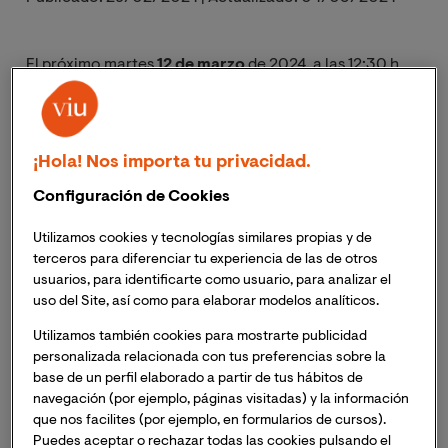
El próximo martes
12 de marzo
de 2024, a las 12:30 h
(hora en Colombia, Perú o Ecuador)
tendrá lugar la
Masterclass online "Innovando en la Gestión de
Personas: Integrando la Perspectiva de Género en las
Organizaciones".
Inscripción necesaria. Recibirás el
¡Hola! Nos importa tu privacidad.
mismo día del evento un enlace para acceder a la
Configuración de Cookies
sesión.
Utilizamos cookies y tecnologías similares propias y de
El objetivo de la igualdad en las organizaciones, busca
terceros para diferenciar tu experiencia de las de otros
usuarios, para identificarte como usuario, para analizar el
conseguir que tanto mujeres como hombres tengan las
uso del Site, así como para elaborar modelos analíticos.
mismas oportunidades, los mismos derechos, el mismo
trato y las mismas responsabilidades. A pesar de que, a
Utilizamos también cookies para mostrarte publicidad
lo largo de los años, ha habido avances en cuanto a la
personalizada relacionada con tus preferencias sobre la
base de un perfil elaborado a partir de tus hábitos de
igualdad de género en el ámbito empresarial, todavía
navegación (por ejemplo, páginas visitadas) y la información
quedan importantes cambios por realizar.
que nos facilites (por ejemplo, en formularios de cursos).
Puedes aceptar o rechazar todas las cookies pulsando el