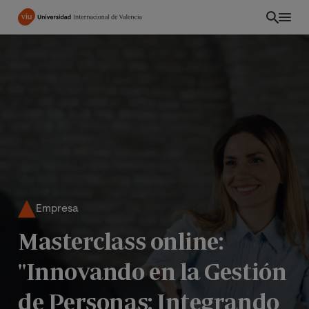
Pasar
al
contenido
principal
Empresa
Masterclass online:
INT
"Innovando en la Gestión
de Personas: Integrando