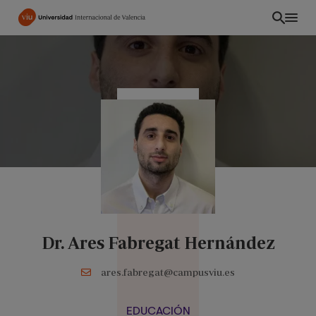
Pasar
al
contenido
principal
Dr. Ares Fabregat Hernández
ES
ares.fabregat@campusviu.es
EDUCACIÓN