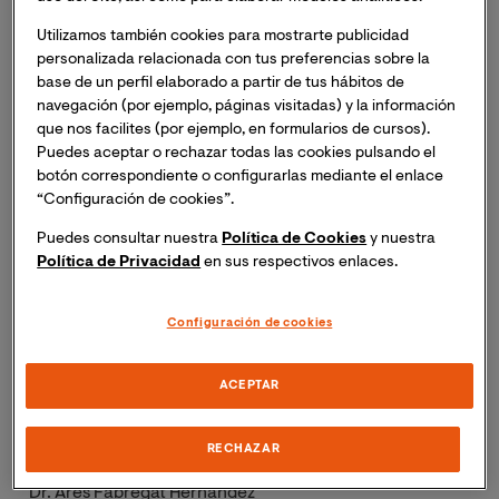
Director de TFM en matemáticas e informática en el Máster de
educación secundaria. Universidad Internacional de Valencia
Utilizamos también cookies para mostrarte publicidad
(VIU). 2021-actualidad.
personalizada relacionada con tus preferencias sobre la
base de un perfil elaborado a partir de tus hábitos de
Líneas de Investigación:
navegación (por ejemplo, páginas visitadas) y la información
que nos facilites (por ejemplo, en formularios de cursos).
Inteligencia Artificial.
Puedes aceptar o rechazar todas las cookies pulsando el
botón correspondiente o configurarlas mediante el enlace
“Configuración de cookies”.
Teoría de Categorías Aplicada.
Puedes consultar nuestra
Política de Cookies
y nuestra
Aplicabilidad de Algoritmos.
Política de Privacidad
en sus respectivos enlaces.
Geometría Algebraica Aplicada.
Configuración de cookies
Descarga el CV ampliado:
ACEPTAR
CV ampliado Ares Fabregat Hernández
RECHAZAR
Dr. Ares Fabregat Hernández