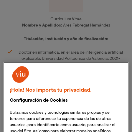
Currículum Vitae
Nombre y Apellidos:
Ares Fabregat Hernández
Titulación, institución y año de finalización:
Doctor en informática, en el área de inteligencia artificial
explicable. Universidad Politécnica de Valencia. 2021-
actualidad.
MsC. en Matemáticas. Universidad de Bonn (2020)
BsC. en Matemáticas. Universidad de Valencia (2018)
¡Hola! Nos importa tu privacidad.
Experiencia Profesional:
Configuración de Cookies
Utilizamos cookies y tecnologías similares propias y de
Docente en los grados de Matemáticas y educación primaria.
terceros para diferenciar tu experiencia de las de otros
Universidad Internacional de Valencia (VIU). 2021-actualidad.
usuarios, para identificarte como usuario, para analizar el
uso del Site, así como para elaborar modelos analíticos.