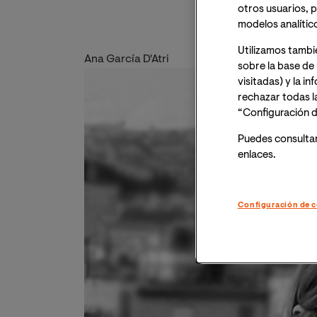
otros usuarios, p
modelos analític
Utilizamos tambi
Ana García D'Atri
sobre la base de 
Imagen
visitadas) y la i
rechazar todas l
“Configuración d
Puedes consulta
enlaces.
Configuración de c