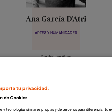
Ana García D'Atri
ARTES Y HUMANIDADES
Currículum Vitae
nes B (1994-2000). Responsable de Ficción en Editorial Planet
 Literaria de la Universidad de Sevilla
mporta tu privacidad.
versidad de Rennes-2, el Ateneo de Barcelona, la Asociación Co
último, on-line).
n de Cookies
n por la Universidad Complutense de Madrid, ha realizado un do
s y tecnologías similares propias y de terceros para diferenciar tu e