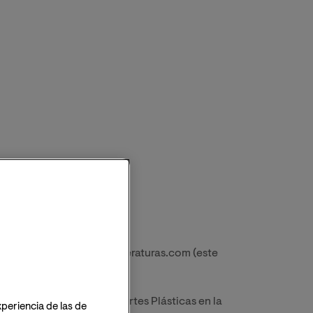
a (2000-2011).
legial de Escritores y Literaturas.com (este
ctorado en Literatura y Artes Plásticas en la
xperiencia de las de