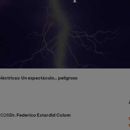
léctricas: Un espectáculo… peligroso
2026
Dr. Federico Estardid Colom