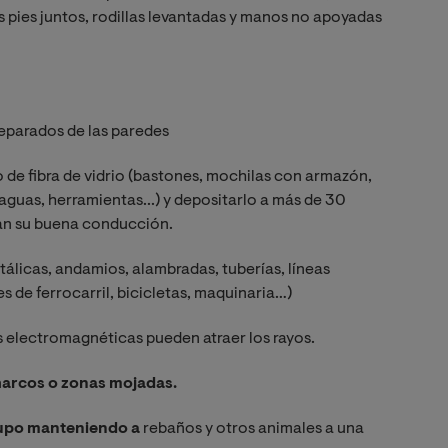
los pies juntos, rodillas levantadas y manos no apoyadas
separados de las paredes
 de fibra de vidrio (bastones, mochilas con armazón,
raguas, herramientas...) y depositarlo a más de 30
han su buena conducción.
tálicas, andamios, alambradas, tuberías, líneas
es de ferrocarril, bicicletas, maquinaria…)
 electromagnéticas pueden atraer los rayos.
charcos o zonas mojadas.
grupo manteniendo a
rebaños y otros animales a una