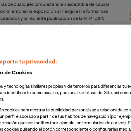
trás de cualquier circunstancia susceptible de causar
ocimiento en la exposición al riesgo es la forma más
caecidos y la reciente publicación de la NTP 1084:
por la caída de rayos
invita a abordar una de las
os, un escenario hipnótico por su belleza pero
or el importante riesgo que pudiera provocar:
La
carga de rayos
.
mporta tu privacidad.
s a la caída de rayos
n de Cookies
s y tecnologías similares propias y de terceros para diferenciar tu e
.000 tormentas y se generan más de 8 millones de
ara identificarte como usuario, para analizar el uso del Site, así com
 de meteorología que pueden provocar daños a
os.
ier persona que desconozca una serie de elementales
én cookies para mostrarte publicidad personalizada relacionada con
un perfil elaborado a partir de tus hábitos de navegación (por ejemp
nformación que nos facilites (por ejemplo, en formularios de cursos).
iación Profesional de Agentes Forestales de la
as cookies pulsando el botón correspondiente o configurarlas median