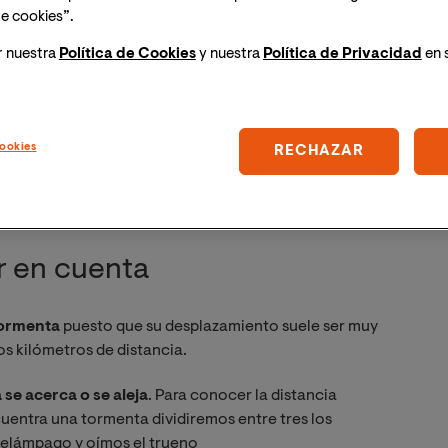
as alcanzadas por un rayo fallece y, de los
e cookies”.
n importantes secuelas por lo que cabe concluir que,
r nuestra
Política de Cookies
y nuestra
Política de Privacidad
en 
factibles es no salir indemne de la experiencia por lo
vo:
osición a fenómenos tormentosos y consideraciones a
ookies
RECHAZAR
tección
que impidan la producción del daño
r en cuenta
tormenta
puesto que su desplazamiento suele ser muy
os kilómetros de distancia.
 se acerca o se aleja
. Para conocer la distancia
uentra una tormenta dividiremos entre tres los
relámpago y oímos el trueno