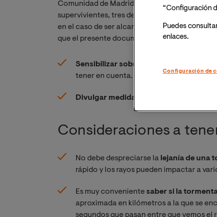
Comunidad de Madrid), una de cada tres person
“Configuración d
supervivientes, tres de cada cuatro quedan co
Puedes consulta
en el caso de ser alcanzado por un rayo lo más 
enlaces.
que el presente documento tiene como objeti
Sensibilizar sobre la seriedad
de la exp
Configuración de c
tener en cuenta.
Divulgar medidas de prevención y pro
Consideraciones a tene
No debe despreciarse la
lejanía de una 
rápido y los rayos pueden impactar a vari
Es muy conveniente
saber si la tormenta
aproximada en kilómetros a la que se enc
segundos que pasan entre que vemos el 