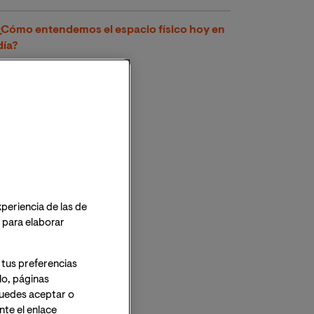
¿Cómo entendemos el espacio físico hoy en
día?
xperiencia de las de
o para elaborar
 tus preferencias
lo, páginas
 Puedes aceptar o
te el enlace