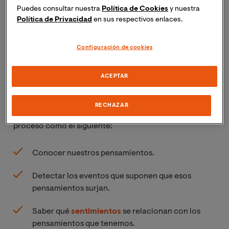
Puedes consultar nuestra
Política de Cookies
y nuestra
La
realización de la conducta de forma
Política de Privacidad
en sus respectivos enlaces.
repetitiva
a pesar de conocer sus efectos
negativos.
Configuración de cookies
Descarga nuestra guía gratuita: Las áreas
ACEPTAR
de la psicología y la aplicación de las
nuevas tecnologías
RECHAZAR
Para poder actuar en estos casos es preciso seguir un
proceso como el siguiente:
Conocer nuestros pensamientos.
Detectar los eventos que suponen que esos
pensamientos surjan.
Saber qué
sentimientos
se relacionan con los
pensamientos que tenemos.