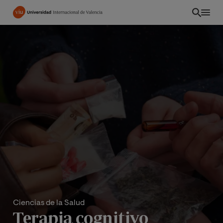
Pasar
al
contenido
principal
Ciencias de la Salud
Terapia cognitivo