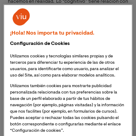
hacemos en realidad. Lo “cognitivo” tiene relación con
lo que pensamos y lo “conductual" con cómo
actuamos. Cualquier
adicción
puede servir de ejemplo:
las drogas, la adicción a internet o a los
videojuegos
,
al alcohol o a la comida, entre otras.
¡Hola! Nos importa tu privacidad.
Configuración de Cookies
Las adicciones y los procesos
Utilizamos cookies y tecnologías similares propias y de
que se siguen
terceros para diferenciar tu experiencia de las de otros
usuarios, para identificarte como usuario, para analizar el
Un adicto siempre dice que lo quiere dejar pero, en
uso del Site, así como para elaborar modelos analíticos.
ocasiones, su comportamiento le contradice. La
Utilizamos también cookies para mostrarte publicidad
adicción se puede definir, en general, como
una
personalizada relacionada con tus preferencias sobre la
conducta que se dirige al placer o a la reducción de
base de un perfil elaborado a partir de tus hábitos de
malestar y se manifiesta con un patrón que se
navegación (por ejemplo, páginas visitadas) y la información
compone de dos elementos:
que nos facilites (por ejemplo, en formularios de cursos).
Puedes aceptar o rechazar todas las cookies pulsando el
botón correspondiente o configurarlas mediante el enlace
Un
fallo
recurrente en los mecanismos de control
“Configuración de cookies”.
de la conducta.