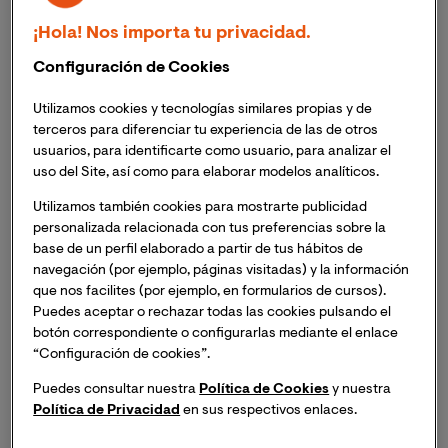
coincidiendo con el lanzamiento de la división de
Google con esta especialidad.
Desde entonces, se han
¡Hola! Nos importa tu privacidad.
multiplicado los ejemplos de aplicaciones que van,
Configuración de Cookies
desde robots colaborativos en el espacio industrial,
hasta minoristas e incluso robots de uso doméstico.
Utilizamos cookies y tecnologías similares propias y de
terceros para diferenciar tu experiencia de las de otros
Existen cuatro verticales clave que han demostrado
usuarios, para identificarte como usuario, para analizar el
uso del Site, así como para elaborar modelos analíticos.
una sólida adopción de la robótica y han liderado el
avance y la proliferación de la tecnología más
Utilizamos también cookies para mostrarte publicidad
innovadora.
¿Quieres saber quiénes son los líderes de
personalizada relacionada con tus preferencias sobre la
la robótica industrial?
base de un perfil elaborado a partir de tus hábitos de
navegación (por ejemplo, páginas visitadas) y la información
que nos facilites (por ejemplo, en formularios de cursos).
A la cabeza de la robótica
Puedes aceptar o rechazar todas las cookies pulsando el
botón correspondiente o configurarlas mediante el enlace
industrial
“Configuración de cookies”.
Puedes consultar nuestra
Política de Cookies
y nuestra
A medida que la adopción de la robótica continúa
Política de Privacidad
en sus respectivos enlaces.
acelerándose, estas tres industrias lideran el avance de
esta disciplina: