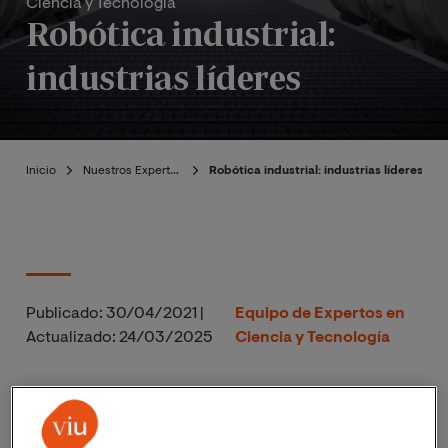
Ciencia y Tecnología
Robótica industrial:
industrias líderes
Inicio
Nuestros Expertos
Robótica industrial: industrias líderes
Publicado:
30/04/2021
|
Equipo de Expertos en
Actualizado:
24/03/2025
Ciencia y Tecnología
L
a robótica industrial ha experimentado un
importante auge en los últimos seis años,