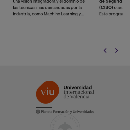
una visión integradora y el dominio de
de Seguridad d
las técnicas más demandadas por la
(CISO)
o analis
industria, como Machine Learning y
Este programa t
Optimización Computacional,
de
formación técni
manera totalmente práctica.
estratégica, dis
alta demanda d
protección de ac