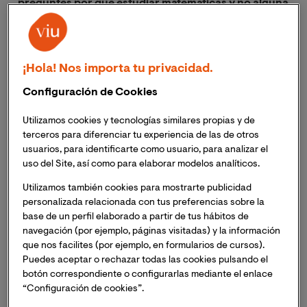
preguntes por qué estudiar matemáticas y no alguna
otra disciplina
. Buscar una carrera que combine tu
amor por los números con una profesión gratificante
puede parecer un desafío… pero no lo es, mucho
¡Hola! Nos importa tu privacidad.
menos cuando unes tu afición con una prometedora
área laboral.
Configuración de Cookies
Y es que,
para muchos trabajos, las matemáticas
Utilizamos cookies y tecnologías similares propias y de
terceros para diferenciar tu experiencia de las de otros
tienen un valor insustituible
. Las habilidades de
usuarios, para identificarte como usuario, para analizar el
pensamiento lógico, resolución de problemas y toma
uso del Site, así como para elaborar modelos analíticos.
de decisiones adquiridas al tener un buen
conocimiento de las matemáticas se encuentran entre
Utilizamos también cookies para mostrarte publicidad
las más buscadas por los empleadores en puestos de
personalizada relacionada con tus preferencias sobre la
base de un perfil elaborado a partir de tus hábitos de
trabajo en muchos sectores diferentes.
navegación (por ejemplo, páginas visitadas) y la información
que nos facilites (por ejemplo, en formularios de cursos).
Descarga nuestra guía gratuita: Formación
Puedes aceptar o rechazar todas las cookies pulsando el
en tecnología. Conoce las disciplinas que
botón correspondiente o configurarlas mediante el enlace
seguirán demandando profesionales tras la
“Configuración de cookies”.
cuarta revolución industrial