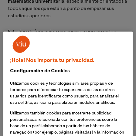
matemática universitaria
, especialmente orientados a
todos aquellos que están a punto de empezar sus
estudios superiores.
Este tipo de formación es necesaria porque en los
últimos años se han detectado en los alumnos ciertas
carencias con respecto a los conocimientos
matemáticos, lo que puede convertirse en una
traba de
¡Hola! Nos importa tu privacidad.
cara a la continuación de su formación
.
Configuración de Cookies
Descarga nuestra guía gratuita: Formación
en tecnología. Conoce las disciplinas que
Utilizamos cookies y tecnologías similares propias y de
terceros para diferenciar tu experiencia de las de otros
seguirán demandando profesionales tras la
usuarios, para identificarte como usuario, para analizar el
cuarta revolución industrial
uso del Site, así como para elaborar modelos analíticos.
Ingenieros, arquitectos, químicos… son aquellos que
Utilizamos también cookies para mostrarte publicidad
van a orientarse hacia las carreras de ciencias los que
personalizada relacionada con tus preferencias sobre la
más deben reforzar su conocimiento sobre
base de un perfil elaborado a partir de tus hábitos de
matemáticas.
navegación (por ejemplo, páginas visitadas) y la información