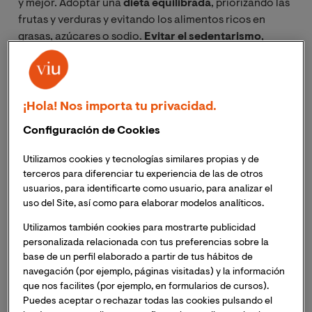
y mejor. Adoptar una
dieta equilibrada
, priorizando las
frutas y verduras y evitando los alimentos ricos en
grasas, azúcares o sodio.
Evitar el sedentarismo
,
practicando actividades físicas con regularidad.
Dormir bien
, evitar el estrés, mantener relaciones
sociales satisfactorias, tener una actitud positiva hacia
las circunstancias que nos impone la vida. Estoy segura
¡Hola! Nos importa tu privacidad.
de que todos ya hemos sido aconsejados alguna vez a
Configuración de Cookies
incluir algunos de esos hábitos a nuestra vida cotidiana
(aunque a muchos nos cueste seguirlos al pie de la
Utilizamos cookies y tecnologías similares propias y de
letra, por el ritmo de vida acelerado que llevamos hoy
terceros para diferenciar tu experiencia de las de otros
en día).
usuarios, para identificarte como usuario, para analizar el
uso del Site, así como para elaborar modelos analíticos.
En una entrada anterior del blog, hablábamos del
Utilizamos también cookies para mostrarte publicidad
concepto de
Envejecimiento Exitoso
y de la
personalizada relacionada con tus preferencias sobre la
importancia del apoyo social en la vida de las personas
base de un perfil elaborado a partir de tus hábitos de
navegación (por ejemplo, páginas visitadas) y la información
mayores. Hoy me gustaría presentarles el concepto de
que nos facilites (por ejemplo, en formularios de cursos).
Envejecimiento Activo
, sobre el cual se viene
Puedes aceptar o rechazar todas las cookies pulsando el
hablando mucho en el ámbito de la
Psicología
y de la