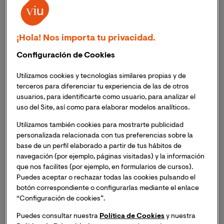
y no tengamos tiempo para nosotros mismos ni para
disfrutar de cada momento.
Te contamos en qué
consiste el mindfulness y qué ejercicios puedes
¡Hola! Nos importa tu privacidad.
hacer en casa para relajarte
.
Configuración de Cookies
El mindfulness o
atención plena
es una
forma de
meditación que centra su atención en el momento
Utilizamos cookies y tecnologías similares propias y de
terceros para diferenciar tu experiencia de las de otros
presente, en el aquí y ahora.
Seguramente te ha
usuarios, para identificarte como usuario, para analizar el
ocurrido en alguna ocasión que subes en el metro para
uso del Site, así como para elaborar modelos analíticos.
ir a trabajar y no recuerdas nada del trayecto. La
atención plena te permite poner todos los sentidos
Utilizamos también cookies para mostrarte publicidad
personalizada relacionada con tus preferencias sobre la
alerta para ver lo que sucede alrededor en lugar de
base de un perfil elaborado a partir de tus hábitos de
centrarte en tus pensamientos.
navegación (por ejemplo, páginas visitadas) y la información
que nos facilites (por ejemplo, en formularios de cursos).
Puedes aceptar o rechazar todas las cookies pulsando el
botón correspondiente o configurarlas mediante el enlace
“Configuración de cookies”.
Minfulness: ejercicios de
Puedes consultar nuestra
Política de Cookies
y nuestra
ejemplo