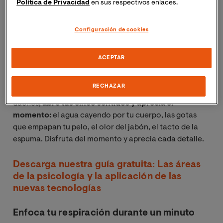
Política de Privacidad
en sus respectivos enlaces.
A continuación te proponemos algunos ejercicios de
Configuración de cookies
mindfulness que te permitirán relajarte y disfrutar
además de ayudarte a concentrarte y mantener el foco.
ACEPTAR
Practica la ducha consciente
RECHAZAR
Por la mañana o por la noche, o cada vez que te
duches,
abre tus cinco sentidos y aprecia el
momento:
el agua cayendo por tu cuerpo, las gotas
que empapan tu pelo, el olor del jabón, el tacto de la
espuma. Disfruta del momento y aprecia cada detalle.
Descarga nuestra guía gratuita: Las áreas
de la psicología y la aplicación de las
nuevas tecnologías
Enfoca tu respiración durante un minuto