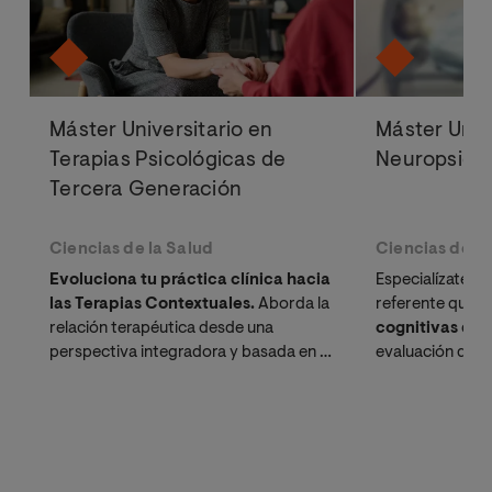
Máster Universitario en
Máster Univ
Terapias Psicológicas de
Neuropsicol
Tercera Generación
Ciencias de la Salud
Ciencias de la
Evoluciona tu práctica clínica hacia
Especialízate c
las Terapias Contextuales.
Aborda la
referente que a
relación terapéutica desde una
cognitivas
desd
perspectiva integradora y basada en la
evaluación diagn
evidencia científica.
intervención int
baremable en 
proyección inte
para psicólogos
excelencia clínic