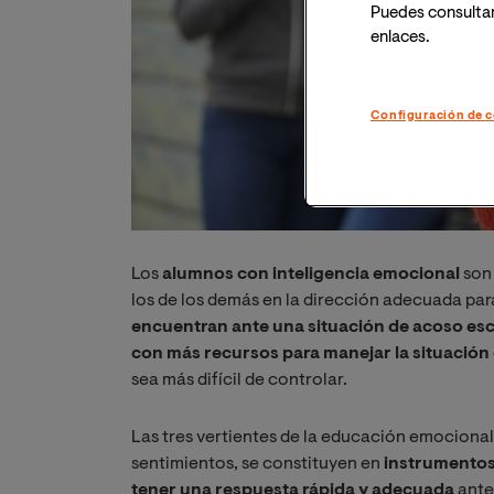
Puedes consulta
enlaces.
Configuración de c
Los
alumnos con inteligencia emocional
son 
los de los demás en la dirección adecuada par
encuentran ante una situación de acoso esc
con más recursos para manejar la situación
sea más difícil de controlar.
Las tres vertientes de la educación emocional
sentimientos, se constituyen en
instrumentos 
tener una respuesta rápida y adecuada
ante 