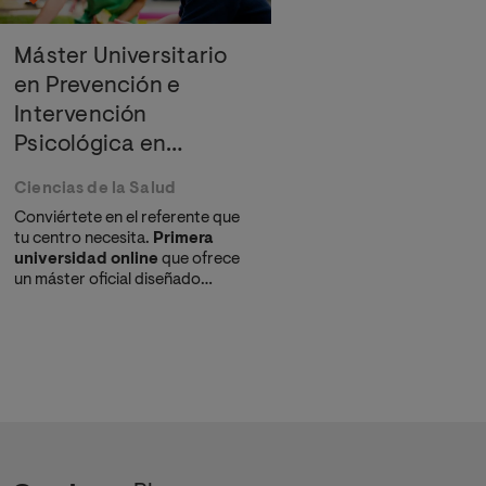
Máster Universitario
en Prevención e
Intervención
Psicológica en
Problemas de
Ciencias de la Salud
Conducta en la
Conviértete en el referente que
Escuela
tu centro necesita.
Primera
universidad online
que ofrece
un máster oficial diseñado
específicamente para abordar
los retos de convivencia y salud
mental en el aula.