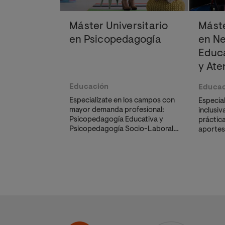
Máster Universitario
Máste
en Psicopedagogía
en N
Educa
y At
Educación
Educac
Especialízate en los campos con
Especial
mayor demanda profesional:
inclusiv
Psicopedagogía Educativa y
práctic
Psicopedagogía Socio-Laboral.
aportes
adquirirás herramientas para
cogniti
detectar
dificultades, orientar
activas
y diseñar estrategias
Aprende
educativas eficaces.
neuroed
a la div
desarro