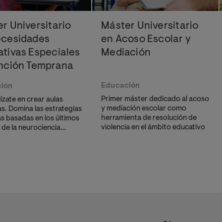
r Universitario
Máster Universitario
ecesidades
en Acoso Escolar y
tivas Especiales
Mediación
ención Temprana
Educación
ión
Primer máster dedicado al acoso
ízate en crear aulas
y mediación escolar como
as. Domina las estrategias
herramienta de resolución de
as basadas en los últimos
violencia en el ámbito educativo
 de la neurociencia
va y metodologías
 de eficacia probada.
 a diseñar entornos
ucativos que responden
ersidad y potencian el
llo de cada estudiante.