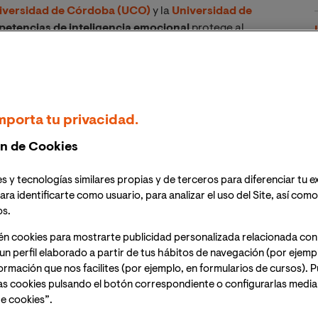
iversidad de Córdoba (UCO)
y la
Universidad de
etencias de inteligencia emocional
protege al
 bullying.
La investigación, que ha sido publicada en el
ncluye que «ante una situación de acoso escolar,
un
vado y denominado inteligencia emocional puede
ión
».
mporta tu privacidad.
n de Cookies
s y tecnologías similares propias y de terceros para diferenciar tu e
ara identificarte como usuario, para analizar el uso del Site, así com
os.
én cookies para mostrarte publicidad personalizada relacionada con
un perfil elaborado a partir de tus hábitos de navegación (por ejemp
nformación que nos facilites (por ejemplo, en formularios de cursos).
as cookies pulsando el botón correspondiente o configurarlas median
e cookies”.