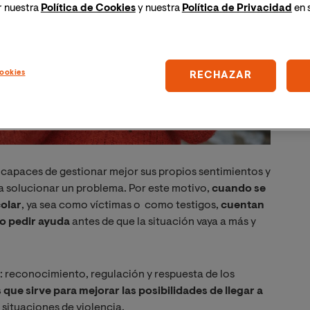
r nuestra
Política de Cookies
y nuestra
Política de Privacidad
en 
ookies
RECHAZAR
capaces de gestionar mejor sus propios sentimientos y
a solucionar un problema. Por este motivo,
cuando se
olar
, ya sea como víctimas o como testigos,
cuentan
 o pedir ayuda
antes de que la situación vaya a más y
: reconocimiento, regulación y respuesta de los
que sirve para mejorar las posibilidades de llegar a
situaciones de violencia.