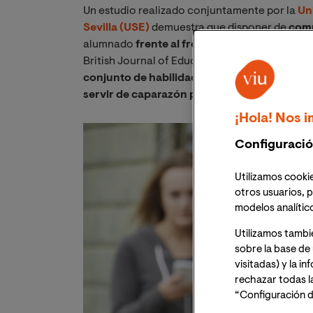
Un estudio realizado conjuntamente por la
Un
Sevilla (USE)
demuestra que disponer de
comp
alumnado
frente al frente al acoso escolar o
British Journal of Educational Psychology, co
conjunto de habilidades conveniente culti
servir de caparazón protector ante la agres
¡Hola! Nos i
Configuració
Utilizamos cookie
otros usuarios, p
modelos analític
Utilizamos tambi
sobre la base de 
visitadas) y la i
rechazar todas l
“Configuración d