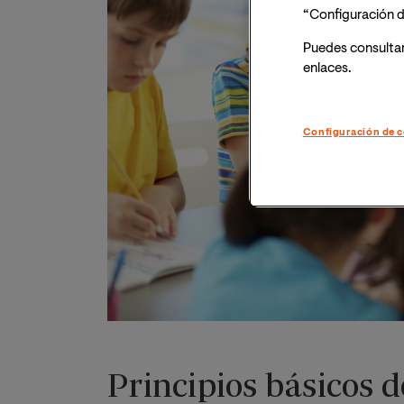
“Configuración d
Puedes consulta
enlaces.
Configuración de c
Principios básicos d