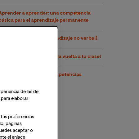
Aprender a aprender: una competencia
básica para el aprendizaje permanente
TANV (Trastorno de aprendizaje no verbal)
Flipped Classroom: ¡Dale la vuelta a tu clase!
Cinco ventajas de las competencias
transversales
xperiencia de las de
o para elaborar
 tus preferencias
lo, páginas
 Puedes aceptar o
te el enlace