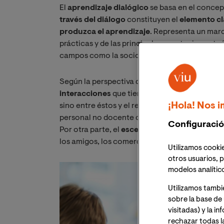
El
aprendizaje dialógico
se basa en el concep
través del diálogo
constituyen el
elemento cl
produzca el aprendizaje
. Representa un marc
prácticas y de las principales aportaciones te
campos como la sociología, la psicología o la
Según la perspectiva del aprendizaje dialógic
interacciones
que tienen lugar no sólo entre 
¡Hola! Nos i
sino entre éstos y el resto de personas que pa
personal no docente o miembro de grupos inte
Configuració
Por otra parte, el
escenario de estas interac
los amigos, los comercios, las instituciones de
Utilizamos cookie
otros usuarios, p
modelos analític
Utilizamos tambi
sobre la base de 
visitadas) y la i
rechazar todas l