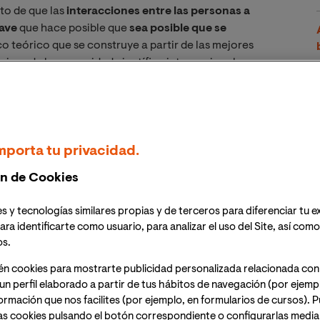
to de que las
interacciones entre las personas a
ave
que hace posible que
sea posible que se
o teórico que se construye a partir de las mejores
óricas de la comunidad científica internacional, en
 pedagogía.
o,
las personas aprenden gracias a las múltiples
el alumnado y el profesorado en el contexto de la clase,
mporta tu privacidad.
rticipan de alguna forma en el centro: voluntarios,
ractivos que conforman tertulias o comisiones mixtas.
n de Cookies
ciones no es únicamente el centro
, sino las familias,
portivas, etc.
s y tecnologías similares propias y de terceros para diferenciar tu e
ara identificarte como usuario, para analizar el uso del Site, así com
os.
én cookies para mostrarte publicidad personalizada relacionada con
un perfil elaborado a partir de tus hábitos de navegación (por ejemp
nformación que nos facilites (por ejemplo, en formularios de cursos).
as cookies pulsando el botón correspondiente o configurarlas median