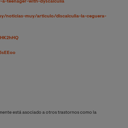
of-a-teenager-with-dyscalculia
y/noticias-muy/articulo/discalculia-la-ceguera-
_OHK2hHQ
J5sEEoo
mente está asociado a otros trastornos como la