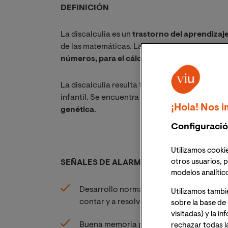
DEFINICIÓN
La discalculia es un
trastorno del aprendizaj
de las matemáticas. Las personas con discalc
números, para el cálculo mental y para el 
La discalculia resulta tan común como la disle
infantil. Se encuentra en la misma proporción 
¡Hola! Nos i
genética
.
Configuració
Utilizamos cookie
otros usuarios, p
SEÑALES DE ALARMA
modelos analític
Desarrollo normal del lenguaje, de la lect
Utilizamos tambi
contar y a resolver problemas.
sobre la base de 
visitadas) y la i
Buena memoria para la adquisición de nu
rechazar todas l