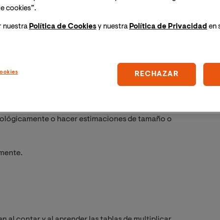
e cookies”.
r nuestra
Política de Cookies
y nuestra
Política de Privacidad
en 
 generales pero fallan en los cálculos específicos.
ookies
RECHAZAR
tados
serie
ológicamente o hacer estimaciones de tamaño o
mente.
n al contar y al aprender las tablas de multiplicar.