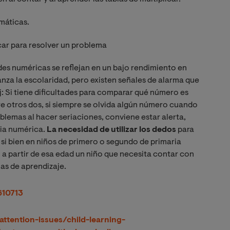
emáticas.
ar para resolver un problema
es numéricas se reflejan en un bajo rendimiento en
nza la escolaridad, pero existen señales de alarma que
j:
Si tiene dificultades para comparar qué número es
e otros dos, si siempre se olvida algún número cuando
oblemas al hacer seriaciones, conviene estar alerta,
cia numérica.
La n
ecesidad de utilizar los dedos
para
 si bien en niños de primero o segundo de primaria
 a partir de esa edad un niño que necesita contar con
as de aprendizaje.
610713
ttention-issues/child-learning-