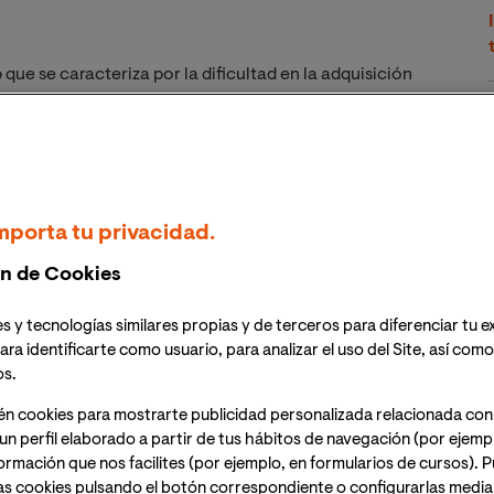
e
que se caracteriza por la dificultad en la adquisición
ulia presentan una
baja capacidad para entender los
procesamiento matemático
.
xia y se calcula que afecta a un
5%
de la población
en niños que en niñas y hay una clara
predisposición
mporta tu privacidad.
n de Cookies
s y tecnologías similares propias y de terceros para diferenciar tu e
ara identificarte como usuario, para analizar el uso del Site, así com
os.
ura y de la escritura pero dificultades para aprender a
én cookies para mostrarte publicidad personalizada relacionada con
un perfil elaborado a partir de tus hábitos de navegación (por ejemp
nformación que nos facilites (por ejemplo, en formularios de cursos).
evo vocabulario, pero dificultades para leer números o
as cookies pulsando el botón correspondiente o configurarlas median