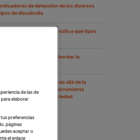
Indicadores de detección de los diversos
tipos de discalculia
Cómo reconocer la discalculia y qué tipos
existen
Nuevas estrategias para abordar la
discalculia
Inserción socio-laboral: más allá de la
integración laboral, una herramienta
xperiencia de las de
imprescindible para la sociedad.
o para elaborar
 tus preferencias
lo, páginas
 Puedes aceptar o
te el enlace