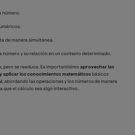
da número.
numéricos.
esta de manera simultánea.
da número y su relación en un contexto determinado.
e, pero se reeduca
. Es importantísimo
aprovechar las
r y aplicar los conocimientos matemáticos
básicos
l
, abordando las operaciones y los números de manera
a que el cálculo sea algo interactivo.