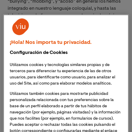
“bullying”, “mobbing”, y “acoso” en general los hemos
integrado en nuestro lenguaje coloquial, y hasta las
televisiones dedican programas en horario de máxima
audiencia como el caso del pasado domingo, donde
El
Objetivo (La Sexta) dedicó su espacio al acoso
escolar
.
¡Hola! Nos importa tu privacidad.
Existe por otra parte un estereotipo bastante
Configuración de Cookies
extendido según el cual las enseñanzas musicales son
Utilizamos cookies y tecnologías similares propias y de
cursadas por alumnos muy motivados, profesores muy
terceros para diferenciar tu experiencia de las de otros
especializados y clases reducidas (muchas individuales)
usuarios, para identificarte como usuario, para analizar el
en un ambiente distendido donde se disfruta del arte
uso del Site, así como para elaborar modelos analíticos.
como medio de expresión de emociones, y por tanto
Utilizamos también cookies para mostrarte publicidad
sin lugar para violencia alguna. Según esto, los casos
personalizada relacionada con tus preferencias sobre la
relacionados con el acoso son tan extraordinarios que
base de un perfil elaborado a partir de tus hábitos de
no merecen atención alguna.
navegación (por ejemplo, páginas visitadas) y la información
que nos facilites (por ejemplo, en formularios de cursos).
Esto debieron pensar en Inglaterra al menos hasta el
Puedes aceptar o rechazar todas las cookies pulsando el
año 2013, cuando se
destapó el caso del director de la
botón correspondiente o configurarlas mediante el enlace