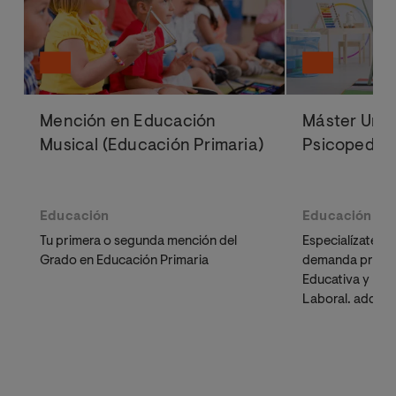
Mención en Educación
Máster Univ
Musical (Educación Primaria)
Psicopedag
Educación
Educación
Tu primera o segunda mención del
Especialízate e
Grado en Educación Primaria
demanda profes
Educativa y Ps
Laboral. adquir
detectar
dificu
diseñar estrat
eficaces.