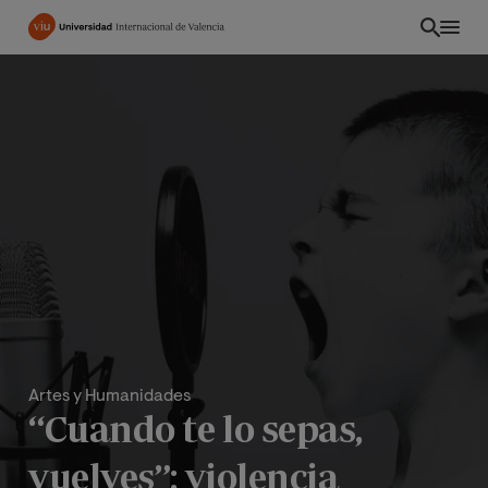
Pasar
al
contenido
principal
Artes y Humanidades
“Cuando te lo sepas,
vuelves”: violencia