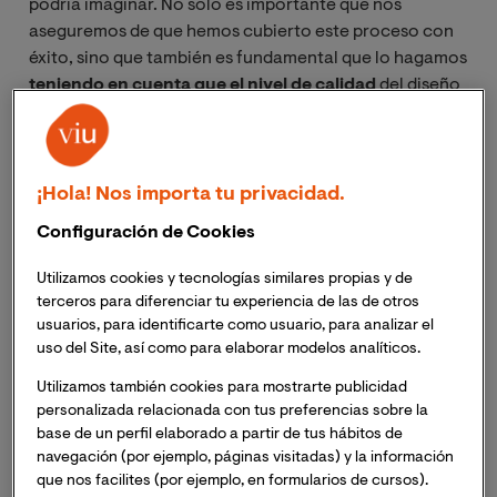
podría imaginar. No solo es importante que nos
aseguremos de que hemos cubierto este proceso con
éxito, sino que también es fundamental que lo hagamos
teniendo en cuenta que el nivel de calidad
del diseño
es alto. Esto evitará complicaciones posteriores, así
como sufrir inconvenientes en el futuro
aprovechamiento de las bases de datos. ¿Pero cómo
asegurarnos de obtener el mejor resultado para
¡Hola! Nos importa tu privacidad.
garantizar ese rendimiento de alta calidad? Para ello
Configuración de Cookies
debemos tener en cuenta algunos consejos como los
que os proporcionamos a continuación.
Utilizamos cookies y tecnologías similares propias y de
terceros para diferenciar tu experiencia de las de otros
usuarios, para identificarte como usuario, para analizar el
uso del Site, así como para elaborar modelos analíticos.
Descarga nuestra guía gratuita: Lo que
Utilizamos también cookies para mostrarte publicidad
debes saber si quieres estudiar informática
personalizada relacionada con tus preferencias sobre la
base de un perfil elaborado a partir de tus hábitos de
navegación (por ejemplo, páginas visitadas) y la información
que nos facilites (por ejemplo, en formularios de cursos).