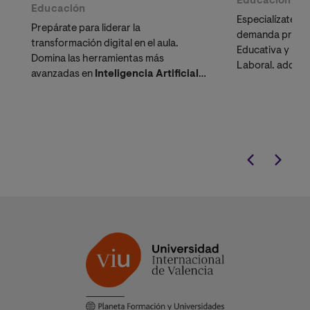
Educación
Educación
Educación
Especialízate e
Prepárate para liderar la
demanda profes
transformación digital en el aula.
Educativa y Ps
Domina las herramientas más
Laboral. adquir
avanzadas en
Inteligencia Artificial
detectar
dificu
Educativa
e Innovación Pedagógica y
diseñar estrat
obtén un perfil adaptado al
Marco de
eficaces.
Competencia Digital Docente
.