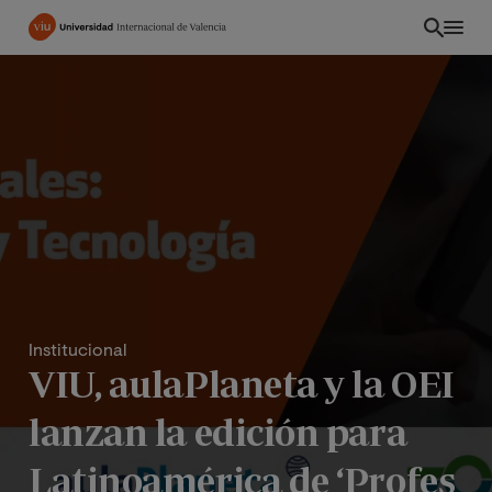
Pasar
al
contenido
principal
Institucional
VIU, aulaPlaneta y la OEI
ES
lanzan la edición para
Latinoamérica de ‘Profes