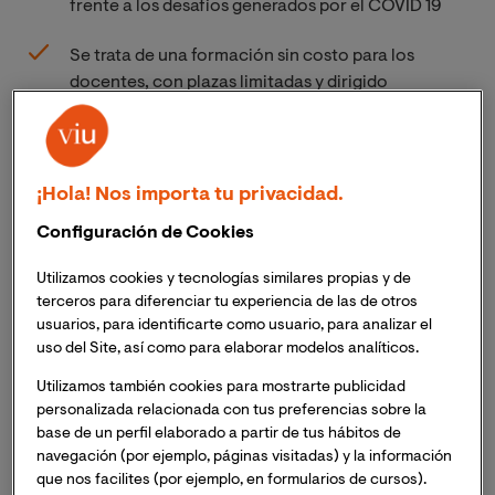
frente a los desafíos generados por el COVID 19
Se trata de una formación sin costo para los
docentes, con plazas limitadas y dirigido
especialmente a profesores de primaria y
secundaria
La Universidad Internacional de Valencia; junto a
¡Hola! Nos importa tu privacidad.
aulaPlaneta, el Área de Educación del Grupo Planeta, y
Configuración de Cookies
con la colaboración de la
Organización de Estados
Iberoamericanos (OEI)
; lanza la
edición
Utilizamos cookies y tecnologías similares propias y de
latinoamericana del curso “Profes digitales:
terceros para diferenciar tu experiencia de las de otros
Innovación y Tecnología en el Aula”.
Se trata de una
usuarios, para identificarte como usuario, para analizar el
formación 100% online destinada a profesores de
uso del Site, así como para elaborar modelos analíticos.
primaria y secundaria que tiene como objetivo dotar a
Utilizamos también cookies para mostrarte publicidad
los docentes de las habilidades y conocimientos
personalizada relacionada con tus preferencias sobre la
necesarios para utilizar la tecnología como
base de un perfil elaborado a partir de tus hábitos de
herramienta de innovación en las aulas, unas
navegación (por ejemplo, páginas visitadas) y la información
competencias muy relevantes en tiempo de
que nos facilites (por ejemplo, en formularios de cursos).