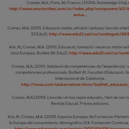
Comas, M.A.; Pons, M.; Franco, I (2014). Knowledge CityL
http://www.smartscities.com/sc/index.php/component/k2/i
actua…
Comas, M.A. (2011). Educació visible, eficient i exitosa; l’escola intel·l
53 Edu21.
http://www.edu21.cat/ca/continguts/66
Arís, N.; Comas, M.A. (2011). Educació, formació i recerca: motor est
Unió Europea. Butlletí 49. Edu21.
http://www.edu21.cat/ca/cont
Comas, M.A. (2011). Validació de competències de l'experiència i 
competències professionals. Butlletí 41. Facultat d'Educació. Un
Internacional de Catalunya.
http://issuu.com/uicbarcelona/docs/butlleti_educacio
Comas, M.A.(2010). L’escola i el nou repte educatiu, l’èxit de ser
Revista Educat. Prisma edicions.
Arís, N.; Comas, M.A. (2010). Espacio Europeo de Formación Permane
la Europa del conocimiento. Monográfico 214. Formación Continu