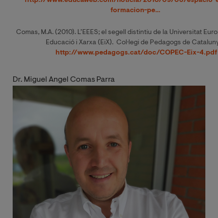
http://www.educaweb.com/noticia/2010/09/06/espacio-
formacion-pe…
Comas, M.A. (2010). L’EEES; el segell distintiu de la Universitat Eur
Educació i Xarxa (EiX). Col·legi de Pedagogs de Catalun
http://www.pedagogs.cat/doc/COPEC-Eix-4.pdf
Dr. Miguel Angel Comas Parra
Image