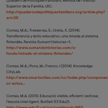
Quadern de Polítiques Familiars. Revista de l’Institut
Superior de la Família. UIC.
http://quadernsdepolitiquesfamiliars.org/article.php?
art=35
Comas, M.A.; Tresserras, E.; Ureta, X. (2014).
Transferencia y éxito educativo, una mirada al sistema
finlandés. Revista Sumant historias +1.
http://www.sumandohistorias.com/a-
fondo/mirada-al-sistema-finlandes/
Comas, M.A.; Pons, M.; Franco, I (2014). Knowledge
CityLab.
http://www.smartscities.com/sc/index.php/componen
sc-actua…
Comas, M.A. (2011). Educació visible, eficient i exitosa;
l’escola intel·ligent. Butlletí 53 Edu21.
http://www.edu21.cat/ca/continguts/663