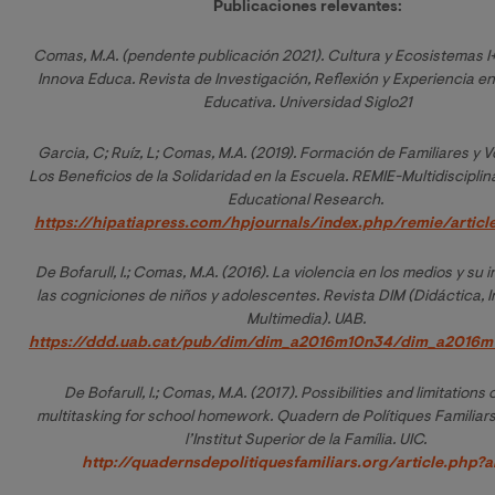
Publicaciones relevantes:
Comas, M.A. (pendente publicación 2021). Cultura y Ecosistemas I+D
Innova Educa. Revista de Investigación, Reflexión y Experiencia en
Educativa. Universidad Siglo21
Garcia, C; Ruíz, L; Comas, M.A. (2019). Formación de Familiares y Vo
Los Beneficios de la Solidaridad en la Escuela. REMIE-Multidisciplina
Educational Research. 
https://hipatiapress.com/hpjournals/index.php/remie/articl
De Bofarull, I.; Comas, M.A. (2016). La violencia en los medios y su i
las cogniciones de niños y adolescentes. Revista DIM (Didáctica, I
Multimedia). UAB. 
https://ddd.uab.cat/pub/dim/dim_a2016m10n34/dim_a2016m
De Bofarull, I.; Comas, M.A. (2017). 
Possibilities and limitations of
multitasking for school homework
. Quadern de Polítiques Familiars
l’Institut Superior de la Família. UIC. 
http://quadernsdepolitiquesfamiliars.org/article.php?a