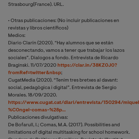
Strasbourg(France). URL.
• Otras publicaciones: (No incluir publicaciones en
revistas y libros científicos)
Medios:
Diario Clarín (2020). “Hay alumnos que se están
desconectando, vamos a tener que trabajar los lazos
sociales”. Dialogos a fondo. Entrevista de Ricardo
Braginski. 11/07/2020
https://clar.in/38KZ0J0?
fromRef=twitter&nbsp
;
CugatMedia (2020). “Tenim tres bretxes al davant:
social, pedagògica i digital”. Entrevista de Sergio
Morales. 18/09/2020.
https://www.cugat.cat/diari/entrevista/150294/miquel
%C0ngel-comas-%28p…
Publicaciones divulgativas:
De Bofarull, I.; Comas, M.A. (2017). Possibilities and
limitations of digital multitasking for school homework.