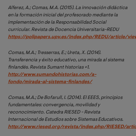
Alferez, A.; Comas, M.A. (2015). La innovació
n did
áctica 
en la formación inicial del profesorado mediante la 
implementación de la Responsabilidad Social 
curricular. Revista de Docencia Universitaria-REDU 
https://polipapers.upv.es/index.php/REDU/article/vi
Comas, M.A.; Tresserras, E.; Ureta, X. (2014). 
Transferencia y 
é
xito educativo, una mirada al sistema 
finland
é
s. Revista Sumant historias +1. 
http://www.sumandohistorias.com/a-
fondo/mirada-al-sistema-finlandes/
Comas, M.A.; De Bofarull, I. (2014). El EEES, principios 
fundamentales: convergencia, movilidad y 
reconocimiento. Catedra RIESED - Revista 
Internacional de Estudios sobre Sistemas Educativos. 
http://www.riesed.org/revista/index.php/RIESED/arti