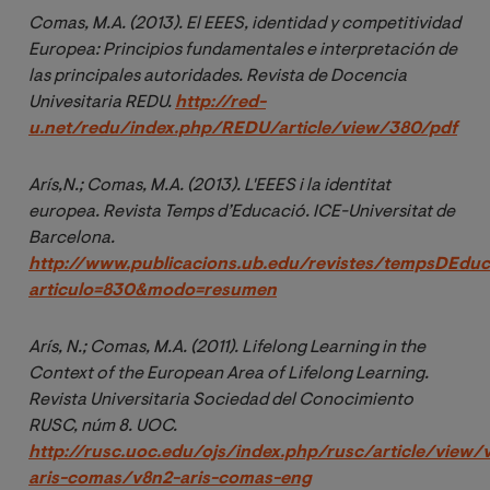
Comas, M.A. (2013). 
El EEES, identidad y competitividad 
Europea: Principios fundamentales e interpretación de 
las principales autoridades. Revista de Docencia 
Univesitaria REDU. 
http://red-
u.net/redu/index.php/REDU/article/view/380/pdf
Arís,N.; Comas, M.A. (2013). 
L'EEES i la identitat 
europea. 
Revista Temps d’Educació. ICE-Universitat de 
Barcelona. 
http://www.publicacions.ub.edu/revistes/tempsDEduc
articulo=830&modo=resumen
Arí
s, N.; Comas, M.A. (2011). Lifelong Learning in the 
Context of the European Area of Lifelong Learning. 
Revista Universitaria Sociedad del Conocimiento 
RUSC, n
úm 8. UOC. 
http://rusc.uoc.edu/ojs/index.php/rusc/article/view/
aris-comas/v8n2-aris-comas-eng