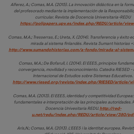
Alferez, A.; Comas, M.A. (2015). La innovació
n did
áctica en la forma
del profesorado mediante la implementación de la Responsabilid
curricular. Revista de Docencia Universitaria-REDU 
https://polipapers.upv.es/index.php/REDU/article/vie
Comas, M.A.; Tresserras, E.; Ureta, X. (2014). Transferencia y 
é
xito e
mirada al sistema finland
é
http://www.sumandohistorias.com/a-fondo/mirada-al-sistema
Comas, M.A.; De Bofarull, I. (2014). El EEES, principios fundame
convergencia, movilidad y reconocimiento. Catedra RIESED - R
Internacional de Estudios sobre Sistemas Educativos. 
http://www.riesed.org/revista/index.php/RIESED/article/
Comas, M.A. (2013). 
El EEES, identidad y competitividad Europea: 
fundamentales e interpretación de las principales autoridades. R
Docencia Univesitaria REDU. 
http://red-
u.net/redu/index.php/REDU/article/view/380/pd
Arís,N.; Comas, M.A. (2013). 
L'EEES i la identitat europea. 
Revist