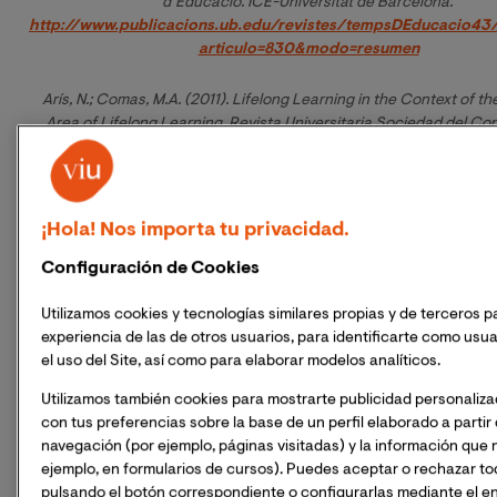
d’Educació. ICE-Universitat de Barcelona. 
http://www.publicacions.ub.edu/revistes/tempsDEducacio43/
articulo=830&modo=resumen
Arí
s, N.; Comas, M.A. (2011). Lifelong Learning in the Context of t
Area of Lifelong Learning. Revista Universitaria Sociedad del Co
RUSC, n
úm 8. UOC. 
http://rusc.uoc.edu/ojs/index.php/rusc/article/view/v8n
comas/v8n2-aris-comas-eng
¡Hola! Nos importa tu privacidad.
Otros mé
ritos:
Configuración de Cookies
• Premios y Reconocimientos:
Utilizamos cookies y tecnologías similares propias y de terceros p
experiencia de las de otros usuarios, para identificarte como usuar
Informes trayectoría científica: Dr.Troquet, Dr.Hernu, Dr.Gavrilovi
el uso del Site, así como para elaborar modelos analíticos.
Dr.Rovira (2014)
Utilizamos también cookies para mostrarte publicidad personaliz
Proyecto Innovación docente. Mención TIC. GEIN. VIU (20
con tus preferencias sobre la base de un perfil elaborado a partir
navegación (por ejemplo, páginas visitadas) y la información que n
ejemplo, en formularios de cursos). Puedes aceptar o rechazar to
Proyectos competitivos:
pulsando el botón correspondiente o configurarlas mediante el e