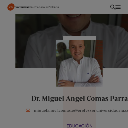
Pasar
al
contenido
principal
Dr. Miguel Angel Comas Parra
EC
miguelangel.comas.p@professor.universidadviu.
EDUCACIÓN