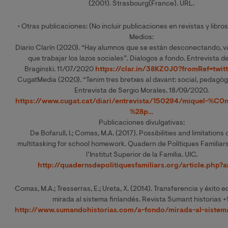
(2001). Strasbourg(France). URL.
• Otras publicaciones: (No incluir publicaciones en revistas y libros
Medios:
Diario Clarín (2020). “Hay alumnos que se están desconectando, 
que trabajar los lazos sociales”. Dialogos a fondo. Entrevista d
Braginski. 11/07/2020
https://clar.in/38KZ0J0?fromRef=twit
CugatMedia (2020). “Tenim tres bretxes al davant: social, pedagògic
Entrevista de Sergio Morales. 18/09/2020.
https://www.cugat.cat/diari/entrevista/150294/miquel-%C0
%28p…
Publicaciones divulgativas:
De Bofarull, I.; Comas, M.A. (2017). Possibilities and limitations o
multitasking for school homework. Quadern de Polítiques Familiars
l’Institut Superior de la Família. UIC.
http://quadernsdepolitiquesfamiliars.org/article.php?a
Comas, M.A.; Tresserras, E.; Ureta, X. (2014). Transferencia y éxito 
mirada al sistema finlandés. Revista Sumant historias +1
http://www.sumandohistorias.com/a-fondo/mirada-al-sistema