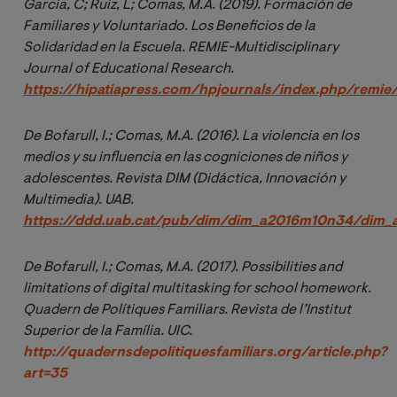
Garcia, C; Ruíz, L; Comas, M.A. (2019). Formación de 
Familiares y Voluntariado. Los Beneficios de la 
Solidaridad en la Escuela. REMIE-Multidisciplinary 
Journal of Educational Research. 
https://hipatiapress.com/hpjournals/index.php/remie/
De Bofarull, I.; Comas, M.A. (2016). La violencia en los 
medios y su influencia en las cogniciones de niños y 
adolescentes. Revista DIM (Didáctica, Innovación y 
Multimedia). UAB. 
https://ddd.uab.cat/pub/dim/dim_a2016m10n34/dim_
De Bofarull, I.; Comas, M.A. (2017). 
Possibilities and 
limitations of digital multitasking for school homework
. 
Quadern de Polítiques Familiars. Revista de l’Institut 
Superior de la Família. UIC. 
http://quadernsdepolitiquesfamiliars.org/article.php?
art=35