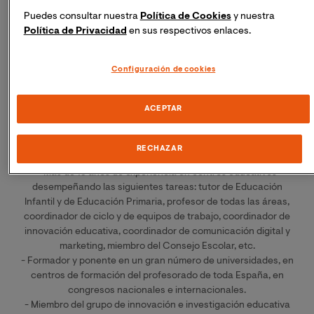
España, FSIE, Fundación Promete, INTEF, PIDE, ANPE,
Puedes consultar nuestra
Política de Cookies
y nuestra
Fundación Telefónica, EduCaixa, EE.CC España,
Política de Privacidad
en sus respectivos enlaces.
Junta de Castilla y León, Junta Castilla La Mancha, Faro de
Vigo, Ministerio de Educación de Panamá,
Alianza Educativa, Institución Teresiana, diferentes organismos
Configuración de cookies
públicos y ayuntamientos, Cuadernos
de Pedagogía, etc.
ACEPTAR
Experiencia
RECHAZAR
- Maestro en el colegio Santa Teresa de León desde el 2004.
- Más de 19 años de experiencia en centros educativos
desempeñando las siguientes tareas: tutor de Educación
Infantil y de Educación Primaria, profesor de todas las áreas,
coordinador de ciclo y de equipos de trabajo, coordinador de
innovación educativa, coordinador de comunicación digital y
marketing, miembro del Consejo Escolar, etc.
- Formador y ponente en un gran número de universidades, en
centros de formación del profesorado de toda España, en
congresos nacionales e internacionales.
- Miembro del grupo de innovación e investigación educativa