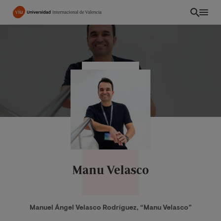
Pasar
al
contenido
principal
Manu Velasco
CO
Manuel Ángel Velasco Rodrı́guez, “Manu Velasco”