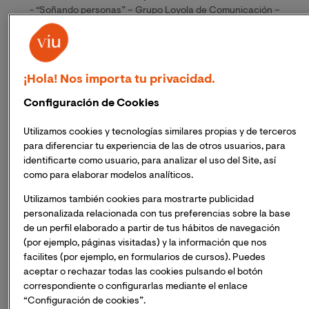
- “Soñando personas” – Grupo Loyola de Comunicación –
Editorial Mensajero. Junio 2020. 7ª edición.
- “La pandilla ON” – Mueve tu lengua – Noviembre 2020.
- “Diccionario de personas especiales” – Grupo Loyola de
Comunicación – Editorial Mensajero. Septiembre 2021. 5ª
¡Hola! Nos importa tu privacidad.
edición.
- “Se lluvia – Un libro para florecer” – Grupo Loyola de
Configuración de Cookies
Comunicación – Editorial Mensajero. Mayo 2023.
- Decenas de artículos publicados en revistas de divulgación
Utilizamos cookies y tecnologías similares propias y de terceros
científica y en otros medios de comunicación.
para diferenciar tu experiencia de las de otros usuarios, para
- Articulista habitual en la revista Cuadernos de Pedagogía.
identificarte como usuario, para analizar el uso del Site, así
como para elaborar modelos analíticos.
Utilizamos también cookies para mostrarte publicidad
personalizada relacionada con tus preferencias sobre la base
He trabajado para:
de un perfil elaborado a partir de tus hábitos de navegación
Ministerio de Educación de España, Atresmedia, Orange, Grupo
(por ejemplo, páginas visitadas) y la información que nos
Planeta, Real Academia Española,
facilites (por ejemplo, en formularios de cursos). Puedes
Ecoembes, INFECAR, Fundación Amancio Ortega, FGUMA, BNI,
aceptar o rechazar todas las cookies pulsando el botón
MIAC, Educa, universidades y centros
correspondiente o configurarlas mediante el enlace
de formación del profesorado de toda España, UNIR, Educación
“Configuración de cookies”.
3.0, SIMO Educación, ESIC IMAT, EE.CC