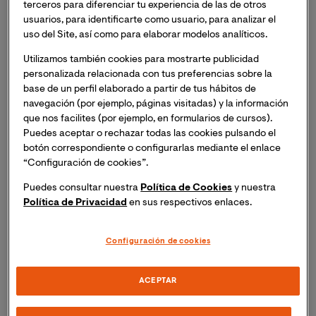
terceros para diferenciar tu experiencia de las de otros
Profesor Titular en la Universidad Simón Bolívar (USB),
usuarios, para identificarte como usuario, para analizar el
Caracas-Venezuela, 1985-2012.
uso del Site, así como para elaborar modelos analíticos.
Utilizamos también cookies para mostrarte publicidad
Tyresoles de Venezuela, Jefe de Control de Calidad
personalizada relacionada con tus preferencias sobre la
base de un perfil elaborado a partir de tus hábitos de
Líneas de Investigación:
navegación (por ejemplo, páginas visitadas) y la información
que nos facilites (por ejemplo, en formularios de cursos).
Control de calidad en empaques y productos plásticos.
Puedes aceptar o rechazar todas las cookies pulsando el
botón correspondiente o configurarlas mediante el enlace
Procesamiento y reciclaje de plásticos.
“Configuración de cookies”.
Mezclas de polímeros
Puedes consultar nuestra
Política de Cookies
y nuestra
Política de Privacidad
en sus respectivos enlaces.
Campos de aplicación:
Relación Causa-Efecto de Fallas en Productos.
Configuración de cookies
Control de Calidad en Líneas de Producción.
ACEPTAR
Aplicación de Normativas de Calidad.