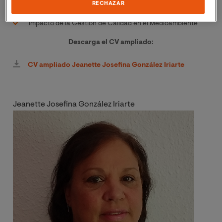
Adecuación de Productos a los Estándares Aplicables.
RECHAZAR
Impacto de la Gestión de Calidad en el Medioambiente
Descarga el CV ampliado:
CV ampliado Jeanette Josefina González Iriarte
Jeanette Josefina González Iriarte
Image