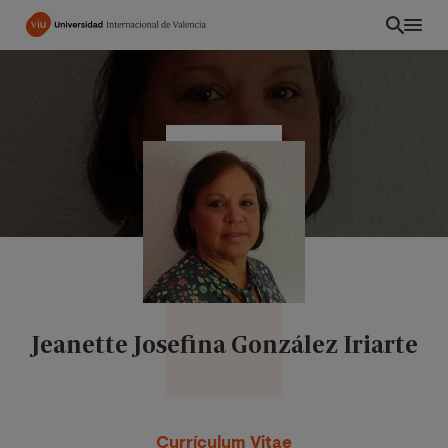
Pasar
al
contenido
principal
Jeanette Josefina González Iriarte
CO
Currículum Vitae