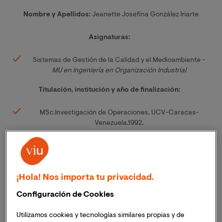
Nombre y Apellidos:
Jeanette Josefina González Iriarte
Asignaturas:
Sistemas de Gestión de la Calidad y el Medioambiente -
MU en Ingeniería en Organización Industrial
Titulación, institución y año de finalización:
MSc.Investigación de Operaciones, UCV-Caracas-
Venezuela.1992.
Ing. de Materiales-Polímeros. USB-Caracas-
Venezuela.1984
Experiencia Profesional:
¡Hola! Nos importa tu privacidad.
Configuración de Cookies
Investigador Avanzado en EURECAT - Centro Tecnológico
de Catalunya, Cerdanyola del Vallès-Barcelona, 2019-
Utilizamos cookies y tecnologías similares propias y de
2021.