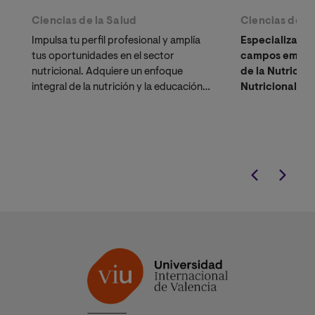
Ciencias de la Salud
Ciencias de la
Impulsa tu perfil profesional y amplía
Especializaci
tus oportunidades en el sector
campos emerge
nutricional. Adquiere un enfoque
de la Nutrició
integral de la nutrición y la educación
Nutricional, I
alimentaria aplicada a diversas
Alimentos Fun
comunidades.
El programa incluye
desarrollo profes
Curso Universitario de
nuevas tendenci
Especialización en Nutrición.