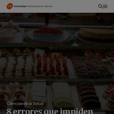
Pasar
al
contenido
principal
CO
Ciencias de la Salud
8 errores que impiden