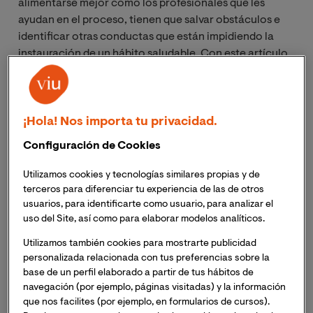
alimentarse mejor como los profesionales que les
ayudan en el proceso, tienen que salvar obstáculos e
identificar otras conductas que están impidiendo la
instauración de un hábito saludable. Con este artículo
vamos a conocer 10 de los factores que más
comúnmente se interponen en el camino hacia los
objetivos nutricionales.
¡Hola! Nos importa tu privacidad.
Configuración de Cookies
Utilizamos cookies y tecnologías similares propias y de
Obstáculos en el camino hacia
terceros para diferenciar tu experiencia de las de otros
los hábitos saludables de
usuarios, para identificarte como usuario, para analizar el
uso del Site, así como para elaborar modelos analíticos.
alimentación
Utilizamos también cookies para mostrarte publicidad
personalizada relacionada con tus preferencias sobre la
No planificar
base de un perfil elaborado a partir de tus hábitos de
navegación (por ejemplo, páginas visitadas) y la información
Un error común y muy señalado, pero que igualmente
que nos facilites (por ejemplo, en formularios de cursos).
se sigue cometiendo. No se planifican ni las comidas ni