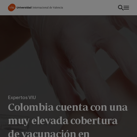
Pasar
al
contenido
principal
Expertos VIU
Colombia cuenta con una
CO
muy elevada cobertura
de vacunación en