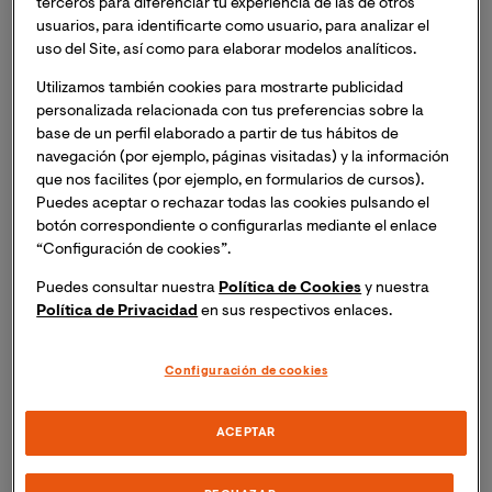
terceros para diferenciar tu experiencia de las de otros
Valencia, 01 de octubre de 2018.-
Colombia cuenta
usuarios, para identificarte como usuario, para analizar el
con un esquema nacional de vacunación de los más
uso del Site, así como para elaborar modelos analíticos.
completos de Latinoamérica. Aun así, según datos de la
Organización panamericana de la Salud (OPS), la
Utilizamos también cookies para mostrarte publicidad
personalizada relacionada con tus preferencias sobre la
introducción de nuevas vacunas fue la única meta
base de un perfil elaborado a partir de tus hábitos de
alcanzada de las establecidas en el Plan de Acción
navegación (por ejemplo, páginas visitadas) y la información
sobre Inmunización 2016-2020, tal y como recoge el
que nos facilites (por ejemplo, en formularios de cursos).
informe
Controversias en vacunación: un eterno 
Puedes aceptar o rechazar todas las cookies pulsando el
debate global 
elaborado por la
Universidad
botón correspondiente o configurarlas mediante el enlace
Internacional de Valencia (VIU).
“Configuración de cookies”.
Puedes consultar nuestra
Política de Cookies
y nuestra
En dicho informe, elaborado por Marcelino Pérez
Política de Privacidad
en sus respectivos enlaces.
Bermejo, profesor de la
Maestría Oficial en
Comunicación Social de la Investigación Científica
Configuración de cookies
de la Universidad Internacional de Valencia
, se
expone la necesidad de las vacunas en la sociedad y
califica a las mismas como “una de las estrategias más
ACEPTAR
beneficiosas en salud pública”. Entendemos el
concepto vacunas como “productos biológicos que