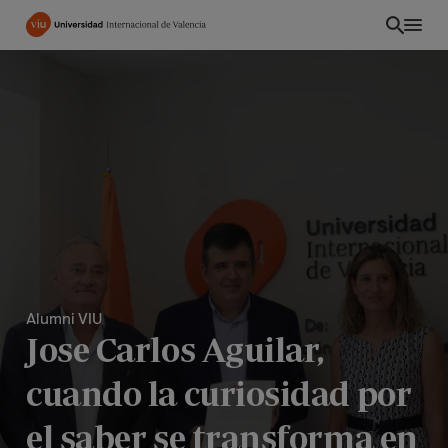
Pasar
al
contenido
principal
Alumni VIU
Jose Carlos Aguilar,
PE
cuando la curiosidad por
el saber se transforma en