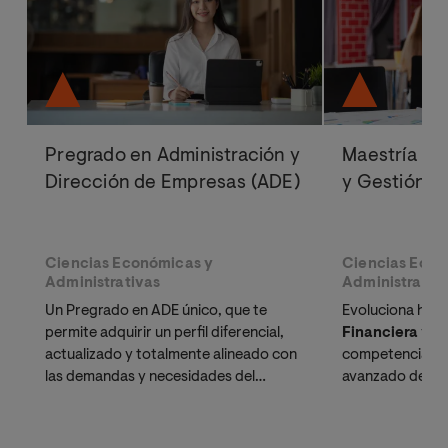
Pregrado en Administración y
Maestría Ofi
Dirección de Empresas (ADE)
y Gestión F
Ciencias Económicas y
Ciencias Econ
Administrativas
Administrativ
Un Pregrado en ADE único, que te
Evoluciona haci
permite adquirir un perfil diferencial,
Financiera
y el
actualizado y totalmente alineado con
competencias di
las demandas y necesidades del
avanzado de
Fi
mercado laboral
Fintech y sosteni
estrategia econ