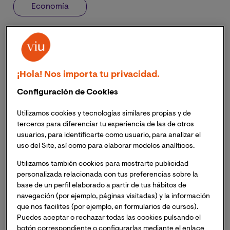
Economía
Jose Carlos Aguilar Ruiz
(Valencia) es farmacéutico
con largo recorrido en el sector. Tras pasar años
dedicado a su farmacia, empezó a desarrollar algunas
¡Hola! Nos importa tu privacidad.
de sus inquietudes. Entre ellas, estaba especializarse en
Configuración de Cookies
el sector económico, un campo completamente
distinto del que procedía, pero por el que sentía mucha
Utilizamos cookies y tecnologías similares propias y de
curiosidad. Fue esto lo que le condujo a estudiar el
terceros para diferenciar tu experiencia de las de otros
Grado en Economía de
VIU - Universidad
usuarios, para identificarte como usuario, para analizar el
Internacional de Valencia
. Tras mucho tiempo de
uso del Site, así como para elaborar modelos analíticos.
esfuerzo,
Jose Carlos Aguilar
recibe el
Título al Mejor
Utilizamos también cookies para mostrarte publicidad
Expediente del Grado en Economía de la Universidad
personalizada relacionada con tus preferencias sobre la
Internacional de Valencia
,
patrocinado por el
Colegio
base de un perfil elaborado a partir de tus hábitos de
de Economistas de Valencia (COEV).
Este
navegación (por ejemplo, páginas visitadas) y la información
reconocimiento le fue otorgado por la Rectora
Eva Mª
que nos facilites (por ejemplo, en formularios de cursos).
Giner
en la Universidad, en un encuentro al que
Puedes aceptar o rechazar todas las cookies pulsando el
acudieron, por un lado
Julia Martínez Candado
,
botón correspondiente o configurarlas mediante el enlace