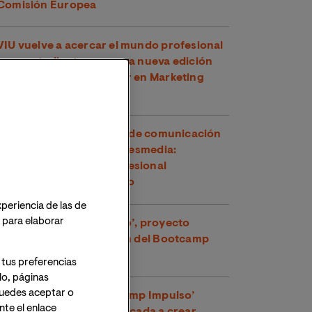
Comisión Europea
VIU vuelve a acercar el mundo profesional
a sus estudiantes con una nueva edición
del Hackathon del Máster en Marketing
Digital junto a Fini
Visita de los estudiantes de comunicación
a las instalaciones de Atresmedia:
formación y mundo profesional
conectados por el talento
xperiencia de las de
o para elaborar
‘Green Ticket Gamificado’, proyecto
ganador de la 10ª edición del Bootcamp
Impulso del MBA de VIU
 tus preferencias
lo, páginas
 Puedes aceptar o
La IX edición del ‘Bootcamp Impulso’
te el enlace
premia la innovación aplicada a crear