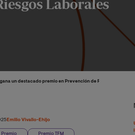
Riesgos Laborales
 gana un destacado premio en Prevención de Riesgos Laborale
025
Emilio Vivallo-Ehijo
Premio
Premio TFM