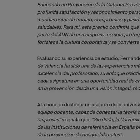
Educando en Prevención de la Cátedra Preven
profunda satisfacción y reconocimiento person
muchas horas de trabajo, compromiso y pasión
saludables. Para mí, este premio confirma que
parte del ADN de una empresa, no solo protege 
fortalece la cultura corporativa y se conviert
Evaluando su experiencia de estudio, Fernánde
de Valencia ha sido una de las experiencias má
excelencia del profesorado, su enfoque práctic
cada asignatura en una oportunidad real de cr
en la prevención desde una visión integral, té
A la hora de destacar un aspecto de la univers
equipo docente, capaz de conectar la teoría co
empresas” 
y señala que,
 “Sin duda, la Univers
de las instituciones de referencia en España p
de la prevención de riesgos laborales”
.