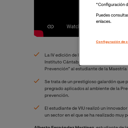
“Configuración d
Puedes consulta
enlaces.
Configuración de c
La IV edición de los Premios de la Cátedr
Instituto Cántabro de Seguridad y Salud
Prevención” al estudiante de la Maestría
Se trata de un prestigioso galardón que p
pregrado aplicados al ambiente de la Pre
prevención.
El estudiante de VIU realizó un innovado
un sector en el que se ha realizado muy 
Alberto Fernández Martínez
, estudiante de l