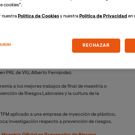
e cookies”.
r nuestra
Política de Cookies
y nuestra
Política de Privacidad
en 
ookies
RECHAZAR
a de Prevención de la Universidad de Cantabria y el
 en el Trabajo ha otorgado el premio “Educando En
 en PRL de VIU, Alberto Fernández.
remia a los mejores trabajos de final de maestría o
vención de Riesgos Laborales y la cultura de la
r TFM aplicado a una empresa de inyección de plástico,
poca investigación respecto a prevención de riesgos.
a
Maestría Oficial en Prevención de Riesgos