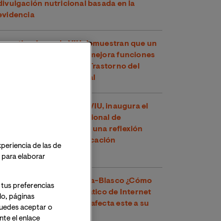
divulgación nutricional basada en la
evidencia
Investigadores de VIU demuestran que un
compuesto del té verde mejora funciones
cognitivas en niños con Trastorno del
Espectro Alcohólico Fetal
Toni García, docente de VIU, inaugura el
XXVI Congreso Internacional de
Educadores en Perú con una reflexión
sobre los retos de la educación
xperiencia de las de
contemporánea
o para elaborar
Dr. Víctor José Villanueva-Blasco ¿Cómo
 tus preferencias
detectar el uso problemático de Internet
lo, páginas
en adolescentes y cómo afecta este a su
 Puedes aceptar o
salud mental?
te el enlace