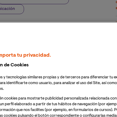
nicación
vacaciones y el ritmo vital ralentizado por el calor y los
cta para perderse por horas en las páginas de una obra
s cautivos por su relato. Para ayudarte a encontrar
a
Maestría en Edición y Gestión Editorial
y de
omendaran algunos de los títulos más interesantes y
mporta tu privacidad.
n de Cookies
Co-Director de la Maestría en Edición y Gestión
s y tecnologías similares propias y de terceros para diferenciar tu e
ara identificarte como usuario, para analizar el uso del Site, así com
os.
Image
én cookies para mostrarte publicidad personalizada relacionada con
un perfil elaborado a partir de tus hábitos de navegación (por ejemp
nformación que nos facilites (por ejemplo, en formularios de cursos).
as cookies pulsando el botón correspondiente o configurarlas median