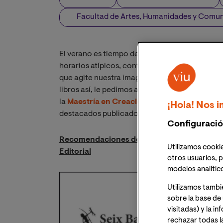
Facultad de Artes, Humanidades y Comu
El verano es tiempo de libros. El respiro de las 
horarios atípicos, configuran la ocasión perfe
que agite nuestra imaginación, manteniéndono
libros así, le pedimos a nuestros expertos de l
la
Maestría en Creación Literaria
que nos rec
¡Hola! Nos i
destacados publicados en lo que va de año.
Configuració
Recomendaciones de Adolfo García Ortega – 
Utilizamos cookie
Editorial
otros usuarios, p
modelos analític
Utilizamos tambi
sobre la base de 
visitadas) y la i
rechazar todas l