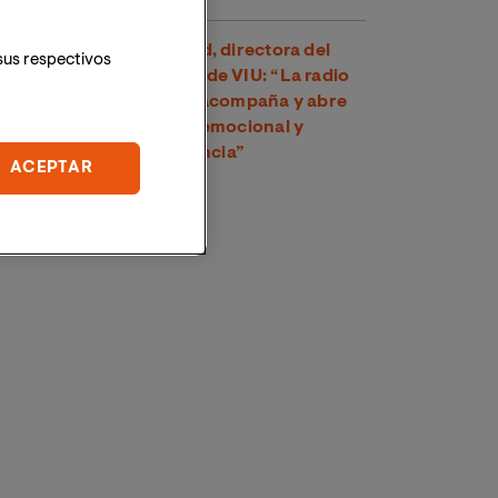
Dra. Amparo Suay Madrid, directora del
sus respectivos
Grado en Comunicación de VIU: “La radio
es una voz cercana que acompaña y abre
un espacio de conexión emocional y
psicológica con la audiencia”
ACEPTAR