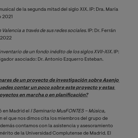
musical de la segunda mitad del siglo XIX. IP: Dra. María
o 2021
n Valencia a través de sus redes sociales
. IP: Dr. Ferrán
l 2022
inventario de un fondo inédito de los siglos XVII-XIX.
IP:
stigador asociado: Dr. Antonio Ezquerro Esteban.
nares de un proyecto de investigación sobre Asenjo 
puedes contar un poco sobre este proyecto y estas 
royectos en marcha o en planificación?
ó en Madrid el
I Seminario MusFONTES – Música, 
en el que nos dimos cita los miembros del grupo de
 además contamos con la asistencia y asesoramiento
mérito de la Universidad Complutense de Madrid. El