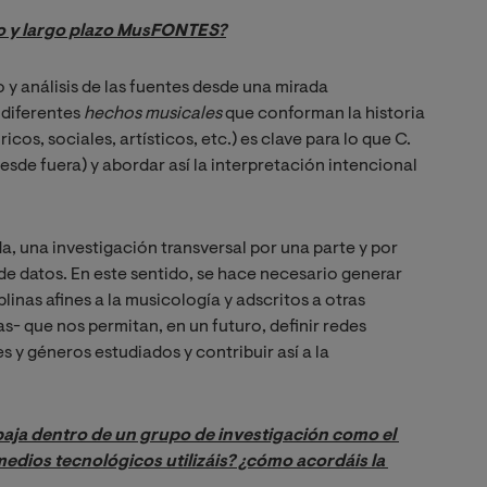
dio y largo plazo MusFONTES?
o y análisis de las fuentes desde una mirada
 diferentes
hechos musicales
que conforman la historia
icos, sociales, artísticos, etc.) es clave para lo que C.
sde fuera) y abordar así la interpretación intencional
da, una investigación transversal por una parte y por
 de datos. En este sentido, se hace necesario generar
linas afines a la musicología y adscritos a otras
ras- que nos permitan, en un futuro, definir redes
es y géneros estudiados y contribuir así a la
aja dentro de un grupo de investigación como el 
dios tecnológicos utilizáis? ¿cómo acordáis la 