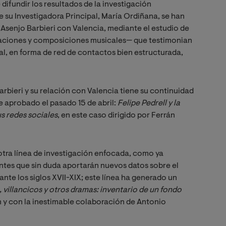
ifundir los resultados de la investigación
de su Investigadora Principal, María Ordiñana, se han
 Asenjo Barbieri con Valencia, mediante el estudio de
caciones y composiciones musicales— que testimonian
al, en forma de red de contactos bien estructurada,
Barbieri y su relación con Valencia tiene su continuidad
 aprobado el pasado 15 de abril:
Felipe Pedrell y la 
us redes sociales
, en este caso dirigido por Ferrán
otra línea de investigación enfocada, como ya
entes que sin duda aportarán nuevos datos sobre el
rante los siglos XVII-XIX; este línea ha generado un
 villancicos y otros dramas: inventario de un fondo 
n y con la inestimable colaboración de Antonio