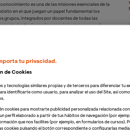
 conocimiento es una de las misiones esenciales de la
pósito en el que juegan un papel fundamental los
os grupos, integrados por docentes de todas las
ora en todas las áreas de conocimiento, generando
 avance tanto de la academia como de la sociedad en
tigación de VIU y sus proyectos, nos pusimos en
mporta tu privacidad.
ester, doctora en musicología, docente en la Carrera en
po de investigación MusFontes de VIU.
n de Cookies
FONTES, el grupo que lideras? (nombre completo, 
s y tecnologías similares propias y de terceros para diferenciar tu e
ión)
ara identificarte como usuario, para analizar el uso del Site, así com
os.
toria y Patrimonio a través de sus fuentes y sus 
én cookies para mostrarte publicidad personalizada relacionada con
ster, Investigador principal; Dra. María Ordiñana, Dr.
un perfil elaborado a partir de tus hábitos de navegación (por ejemp
dell, Dr. Ferran Escrivà Llorca, Javier García-Luengo
nformación que nos facilites (por ejemplo, en formularios de cursos).
r. Antonio Ezquerro Esteban, investigador externo del
as cookies pulsando el botón correspondiente o configurarlas median