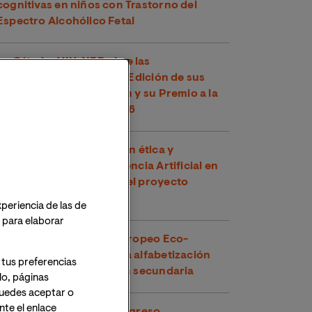
cognitivas en niños con Trastorno del
Espectro Alcohólico Fetal
La Cátedra VIU-NED abre las
convocatorias para la III Edición de sus
Ayudas a la Investigación y su Premio a la
Mejor Tesis Doctoral 2026
VIU impulsa la integración ética y
pedagógica de la Inteligencia Artificial en
Europa participando en el proyecto
EmpowerAId
xperiencia de las de
o para elaborar
VIU lidera el proyecto europeo Eco-
Escaper para fomentar la alfabetización
 tus preferencias
climática en la educación secundaria
lo, páginas
 Puedes aceptar o
te el enlace
VIU participa en el X Congreso