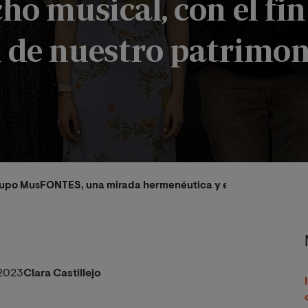
ho musical, con el fin
n de nuestro patrimon
rupo MusFONTES, una mirada hermenéutica y enfocada a la recon
2023
Clara Castillejo