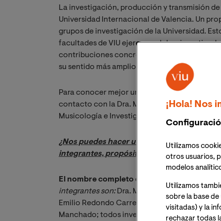
La investigación, producción y transmisión de
Universidad Internacional de Valencia. Un pro
grupos de investigación de la Universidad. Est
facultades de VIU ejercen su labor investigad
contribuciones concretas que contribuyen al
su sentido más amplio.
Para conocer mejor uno de los grupos de inves
¡Hola! Nos i
contacto con la Dra. María-Teresa Ferrer Ball
Musicología e Investigadora Principal del gru
Configuració
¿Nos puedes hacer una presentación de Mus
Utilizamos cookie
integrantes, propósito, líneas de investigac
otros usuarios, p
modelos analític
El nombre completo del grupo es
Música, His
Utilizamos tambi
integrantes son: 
Dra. María-Teresa Ferrer Balle
sobre la base de 
Emilio Redondo Carrero, Dra. Clara Mateo Saba
visitadas) y la i
Manchado; todos investigadores de VIU, y el D
rechazar todas l