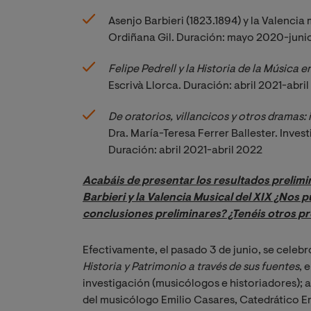
Asenjo Barbieri (1823.1894) y la Valencia 
Ordiñana Gil. Duración: mayo 2020-juni
Felipe Pedrell y la Historia de la Música e
Escrivà Llorca. Duración: abril 2021-abri
De oratorios, villancicos y otros dramas: 
Dra. María-Teresa Ferrer Ballester. Inve
Duración: abril 2021-abril 2022
Acabáis de presentar los resultados prelimi
Barbieri y la Valencia Musical del XIX ¿Nos 
conclusiones preliminares? ¿Tenéis otros p
Efectivamente, el pasado 3 de junio, se celebr
Historia y Patrimonio a través de sus fuentes
, 
investigación (musicólogos e historiadores);
del musicólogo Emilio Casares, Catedrático E