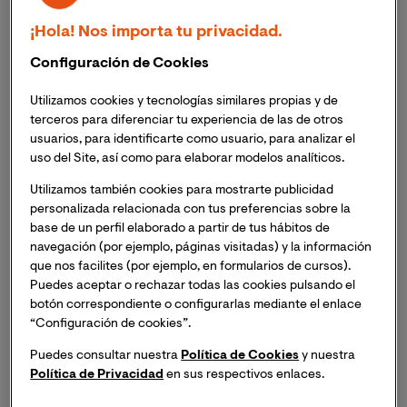
La ceremonia comenzó con una interpretación del
¡Hola! Nos importa tu privacidad.
Canticorum Jubilo por parte del
Octeto Orfeo
, al que
Configuración de Cookies
siguió la bienvenida de
Alba Lago
, la presentadora del
evento, que destacó el esfuerzo, talento y constancia
Utilizamos cookies y tecnologías similares propias y de
de todos quienes se graduaban. En el plató, cumpliendo
terceros para diferenciar tu experiencia de las de otros
todas las medidas de seguridad que exige el protocolo
usuarios, para identificarte como usuario, para analizar el
uso del Site, así como para elaborar modelos analíticos.
COVID, se encontraban
Eva María Giner
, Rectora de
VIU;
José Ramos
, CEO de la Universidad;
Sebastien
Utilizamos también cookies para mostrarte publicidad
Guerault
, director general de VIU;
Josep Piqué
,
personalizada relacionada con tus preferencias sobre la
Padrino de Honor de la Graduación; y
Belén Suárez
,
base de un perfil elaborado a partir de tus hábitos de
secretaria general de la Universidad. En representación
navegación (por ejemplo, páginas visitadas) y la información
que nos facilites (por ejemplo, en formularios de cursos).
del claustro docente estuvieron
Marta Paredes
,
Puedes aceptar o rechazar todas las cookies pulsando el
Vicerrectora de Tecnología y Gestión de la Innovación;
botón correspondiente o configurarlas mediante el enlace
José Martí
, Vicerrector de Investigación y
“Configuración de cookies”.
Transferencia;
Rosario Cervera Duart
, del
Vicerrectorado de Ordenación Académica y
Puedes consultar nuestra
Política de Cookies
y nuestra
Política de Privacidad
en sus respectivos enlaces.
Planificación;
Carmen Gonzáles Gasca
, Vicerrectora
de Profesorado;
Joan Oleaque
, Decano de la Facultad