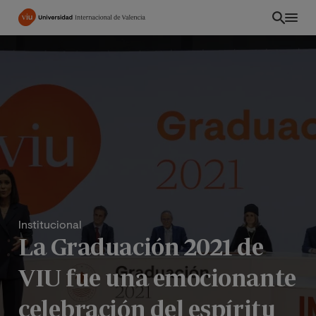
Pasar
al
contenido
principal
Institucional
La Graduación 2021 de
PE
VIU fue una emocionante
celebración del espíritu