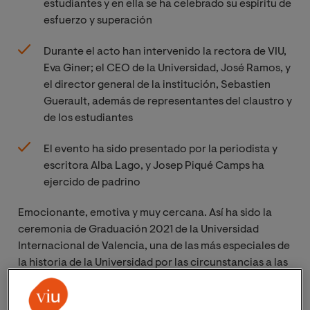
estudiantes y en ella se ha celebrado su espíritu de
esfuerzo y superación
Durante el acto han intervenido la rectora de VIU,
Eva Giner; el CEO de la Universidad, José Ramos, y
el director general de la institución, Sebastien
Guerault, además de representantes del claustro y
de los estudiantes
El evento ha sido presentado por la periodista y
escritora Alba Lago, y Josep Piqué Camps ha
ejercido de padrino
Emocionante, emotiva y muy cercana. Así ha sido la
ceremonia de Graduación 2021 de la Universidad
Internacional de Valencia, una de las más especiales de
la historia de la Universidad por las circunstancias a las
que han tenido que hacer frente los más de
18. 500
estudiantes de VIU que se graduaban.