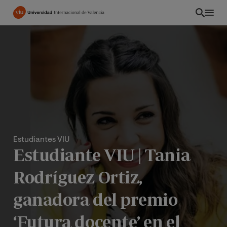
Pasar
al
contenido
principal
Estudiantes VIU
Estudiante VIU | Tania
Rodríguez Ortiz,
PE
ganadora del premio
‘Futura docente’ en el