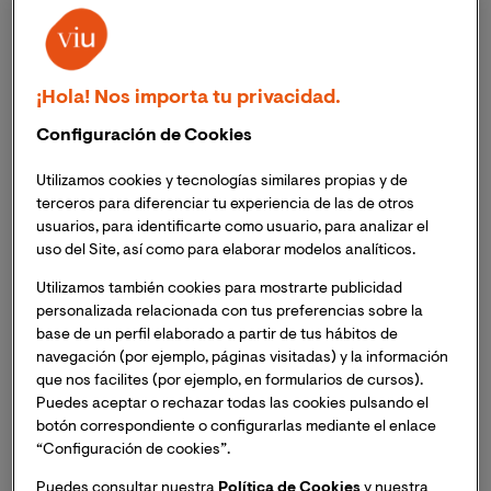
ejerciendo como maestra de inglés en el sector
privado, en 2021 decidió dar el siguiente paso y
actualizar su titulación en VIU, matriculándose en el
Grado en Educación Primaria con la especialización en
¡Hola! Nos importa tu privacidad.
Lengua Extranjera (inglés). Este mismo año, a través del
Configuración de Cookies
campus de la universidad descubrió el concurso
‘Enseñamos a leer’, organizado por Fundación José
Utilizamos cookies y tecnologías similares propias y de
Manuel Lara y VIU, y decidió participar en la categoría
terceros para diferenciar tu experiencia de las de otros
‘Futura docente’, con un proyecto bautizado ‘Leer y
usuarios, para identificarte como usuario, para analizar el
soñar, todo es empezar’. Su propuesta, orientada a
uso del Site, así como para elaborar modelos analíticos.
fomentar el placer y el hábito por la lectura en los
Utilizamos también cookies para mostrarte publicidad
primeros años de infancia, conquistó al jurado del
personalizada relacionada con tus preferencias sobre la
premio gracias a su metodología activa, motivadora y
base de un perfil elaborado a partir de tus hábitos de
participativa, y su original propuesta para generar una
navegación (por ejemplo, páginas visitadas) y la información
rutina lectora tanto en los propios niños como en su
que nos facilites (por ejemplo, en formularios de cursos).
contexto familiar con la ayuda de ‘booktubers’.
Puedes aceptar o rechazar todas las cookies pulsando el
botón correspondiente o configurarlas mediante el enlace
“Configuración de cookies”.
Para conocer un poco más sobre su historia, su
proyecto y su experiencia en VIU, nos pusimos en
Puedes consultar nuestra
Política de Cookies
y nuestra